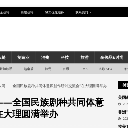
金价格
白银价格
GEO优化服务
联系我们
应链
制造业
消费
科技
旅游
奢侈品&时尚
新加坡币
越南盾
韩元
台币
RMB
谷歌 SEO
海
付
认同——全国民族剧种共同体意识创作研讨交流会”在大理圆满举办
美国
——全国民族剧种共同体意
20
在大理圆满举办
非洲
20
拉美1