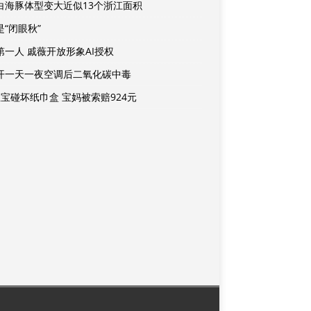
白海豚体型变大近似13个浙江面积
是“闭眼秋”
第一人 戚薇开放形象AI授权
开一天一夜空调后二氧化碳中毒
宝宝碰坏纸巾盒 宝妈被索赔924元