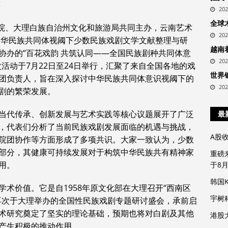
意
20
全球
学院、大理白族自治州文化和旅游局共同主办，云南艺术
20
《中华民族共同体视阈下少数民族戏剧文学文献整理与研
越南
协办的“百花戏韵 共筑认同——全国民族剧种共同体意
20
活动于7月22日至24日举行，汇聚了来自全国各地的戏
世界
团负责人，旨在深入探讨中华民族共同体意识视阈下的
20
剧的繁荣发展。
当代传承、创新发展与艺术实践等核心议题展开了广泛
最
，代表们分析了当前民族戏剧发展面临的机遇与挑战，
A股
院团协作等方面形成了多项共识。大家一致认为，少数
部分，其健康可持续发展对于构筑中华民族共有精神家
重磅
用。
于8
韩国
术价值。它是自1958年原文化部在大理召开“西南区
宇树
再次于大理举办的全国性民族戏剧专题研讨盛会，承前启
术研究奠定了坚实的理论基础，预期也将对白剧及其他
港股
产生积极的推动作用。