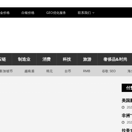
金价格
白银价格
GEO优化服务
联系我们
应链
制造业
消费
科技
旅游
奢侈品&时尚
新加坡币
越南盾
韩元
台币
RMB
谷歌 SEO
海
付
美国
20
非洲
20
拉美1