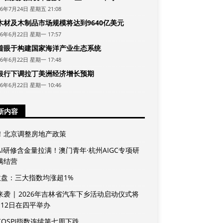
26年7月24日 星期五 21:08
木材及木制品市场规模将达到9640亿美元
26年6月22日 星期一 17:57
着眼于构建国家海洋产业生态系统
26年6月22日 星期一 17:48
银行下调拉丁美洲经济增长预期
26年6月22日 星期一 10:46
新内容
！北京调整房地产政策
AI研修含金量拉满！澳门青年·杭州AIGC专项研
满结营
收盘：三大指数均涨超1%
来袭 | 2026年吉林省汽车下乡活动启动仪式将
月12日在四平举办
KOSPI指数连续第七周下跌