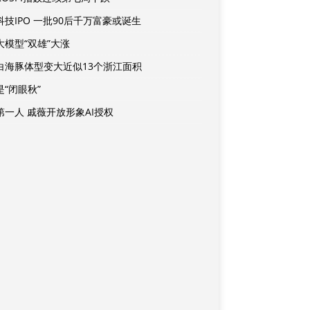
科技IPO 一批90后千万富豪或诞生
大模型“双雄”大涨
白海豚体型变大近似13个浙江面积
是“闭眼秋”
第一人 戚薇开放形象AI授权