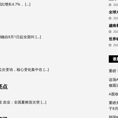
增长‌4.7%‌，
[…]
20
全球
20
越南
20
明确自‌8月1日起全面叫
[…]
世界
20
最
显位次变动，核心变化集中在
[…]
重磅
这场
修圆
亮点
A股
 ‌农业‌：全国夏粮首次突
[…]
重磅
于8
韩国