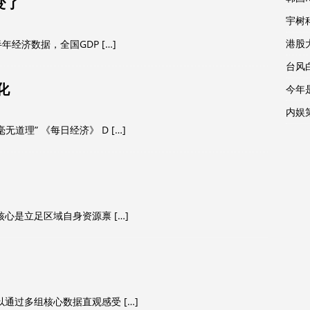
变了
宇树
港股
半年经济数据，全国GDP
[…]
台风
化
今年
内娱
无道理” 《每日经济》 D
[…]
，核心是立足区域自身资源禀
[…]
可以通过多组核心数据直观感受
[…]