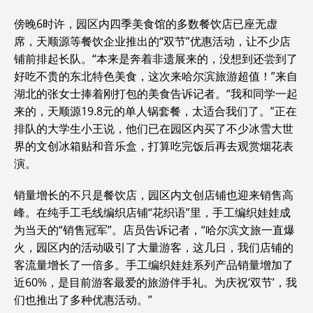
傍晚6时许，园区内四季美食馆的多数餐饮店已座无虚
席，天顺源等餐饮企业推出的“双节”优惠活动，让不少店
铺前排起长队。“本来是奔着非遗展来的，没想到还尝到了
好吃不贵的东北特色美食，这次来哈尔滨旅游超值！”来自
湖北的张女士捧着刚打包的美食告诉记者。“我和同学一起
来的，天顺源19.8元的单人锅套餐，太适合我们了。”正在
排队的大学生小王说，他们已在园区内买了不少冰雪大世
界的文创冰箱贴和音乐盒，打算吃完饭后再去观赏烟花表
演。
销量增长的不只是餐饮店，园区内文创店铺也迎来销售高
峰。在纯手工毛线编织店铺“花织语”里，手工编织娃娃成
为当天的“销售冠军”。店员告诉记者，“哈尔滨文旅一直爆
火，园区内的活动吸引了大量游客，这几日，我们店铺的
客流量增长了一倍多。手工编织娃娃系列产品销量增加了
近60%，是目前游客最爱的旅游伴手礼。为庆祝‘双节’，我
们也推出了多种优惠活动。”