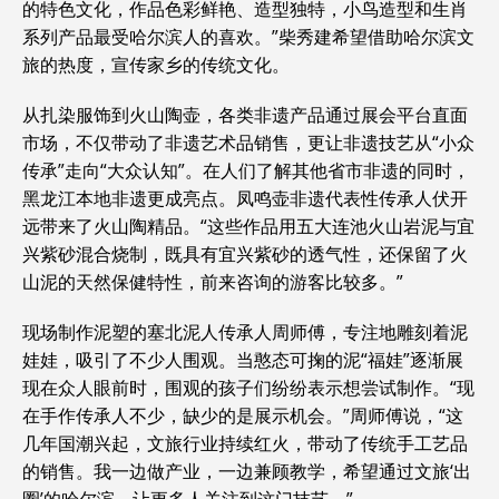
的特色文化，作品色彩鲜艳、造型独特，小鸟造型和生肖
系列产品最受哈尔滨人的喜欢。”柴秀建希望借助哈尔滨文
旅的热度，宣传家乡的传统文化。
从扎染服饰到火山陶壶，各类非遗产品通过展会平台直面
市场，不仅带动了非遗艺术品销售，更让非遗技艺从“小众
传承”走向“大众认知”。在人们了解其他省市非遗的同时，
黑龙江本地非遗更成亮点。凤鸣壶非遗代表性传承人伏开
远带来了火山陶精品。“这些作品用五大连池火山岩泥与宜
兴紫砂混合烧制，既具有宜兴紫砂的透气性，还保留了火
山泥的天然保健特性，前来咨询的游客比较多。”
现场制作泥塑的塞北泥人传承人周师傅，专注地雕刻着泥
娃娃，吸引了不少人围观。当憨态可掬的泥“福娃”逐渐展
现在众人眼前时，围观的孩子们纷纷表示想尝试制作。“现
在手作传承人不少，缺少的是展示机会。”周师傅说，“这
几年国潮兴起，文旅行业持续红火，带动了传统手工艺品
的销售。我一边做产业，一边兼顾教学，希望通过文旅‘出