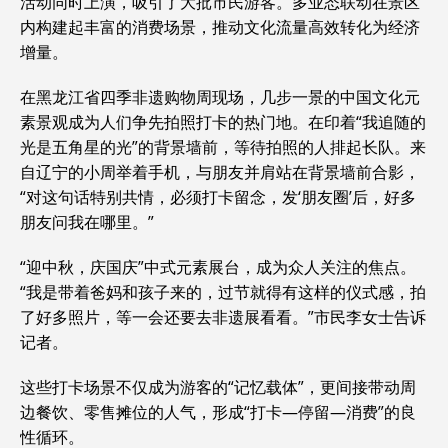
活动同时上演，吸引了大批市民游客。多业态联动在景区
内构建起丰富的消费场景，推动文化流量高效转化为经济
增量。
在黑龙江省四季非遗购物周现场，几步一景的中国文化元
素景观成为人们争先拍照打卡的热门地。在印着“我追随的
光是五角星的光”的背景墙前，等待拍照的人排起长队。来
自辽宁的小周举着手机，与朋友并肩站在背景墙前合影，
“对这句话特别共情，必须打卡留念，发‘朋友圈’后，好多
朋友问我在哪里。”
“迎中秋，庆国庆”中式元素展台，成为众人关注的焦点。
“我是带着爸妈和孩子来的，过节就得有这样的仪式感，拍
了好多照片，等一会还要去非遗展看看。”市民李女士告诉
记者。
这些打卡场景不仅成为游客的“记忆载体”，更间接带动周
边餐饮、零售摊位的人气，形成“打卡—停留—消费”的良
性循环。