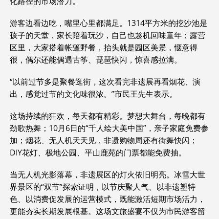
化路径的市场潜力。
游客边看边吃，嘴里心里都满足。1314平方米的挖沙池是
孩子的天堂，家长陪着玩沙，自己也趁机回味童年；露营
区里，大家搭着帐篷野餐，抬头就是园区美景，惬意得
很，偶尔还能偶遇古筝、琵琶快闪，惊喜感拉满。
“以前过节多是聚餐逛街，这次看完非遗展再看烟花、演
出，感觉过节的文化味很浓。”市民王先生表示。
这场持续的狂欢，每天都有精彩。梦想大舞台，每晚都有
劲歌热舞；10月6日的“千人绘大美中国”，亲子家庭免费参
加；烟花、无人机天天见，非遗购物周还有街舞快闪；
DIY花灯、极地公园、平山鹿苑的门票都能免费抽。
当无人机光影落幕，非遗展区的灯火依旧明亮。冰雪大世
界景区的“双节”探索证明，以节庆聚人气、以非遗塑特
色、以消费促发展的运营模式，既能激活短期市场活力，
更能夯实长期发展根基。这场文旅盛宴不仅为市民游客留