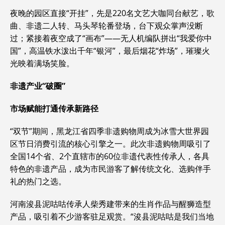
夜晚的园区直接“开挂”，先是220名文艺大咖同台献艺，歌
曲、非遗二人转、马头琴轮番登场，台下观众掌声没断
过；紧接着夜空成了“画布”——无人机编队拼出“我爱你中
国”，高温铁水泼出千年“银河”，最后烟花“炸场”，璀璨火
光映着满场笑脸。
非遗产业“破圈”
市场赋能打通传承新路径
“双节”期间，黑龙江省四季非遗购物周成为冰雪大世界园
区节日消费引流的核心引擎之一。此次非遗购物周吸引了
全国14个省、2个直辖市的60位非遗代表性传承人，各具
特色的非遗产品，成为市民游客了解传统文化、选购伴手
礼的热门之选。
河南浚县泥咕咕传承人柴秀建带来的生肖作品与醒狮造型
产品，吸引着不少游客驻足观赏。“浚县泥咕咕是我们当地