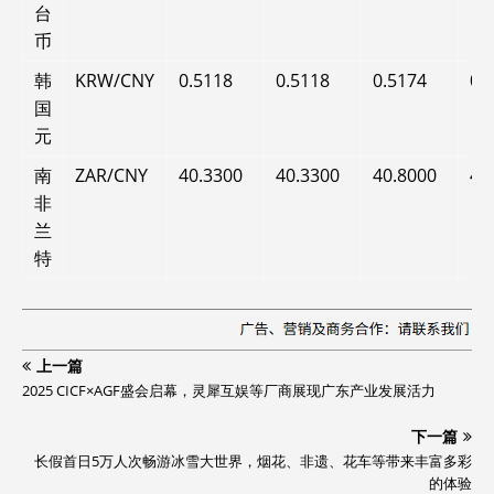
台
币
韩
KRW/CNY
0.5118
0.5118
0.5174
0.
国
元
南
ZAR/CNY
40.3300
40.3300
40.8000
40
非
兰
特
上一篇
2025 CICF×AGF盛会启幕，灵犀互娱等厂商展现广东产业发展活力
下一篇
长假首日5万人次畅游冰雪大世界，烟花、非遗、花车等带来丰富多彩
的体验