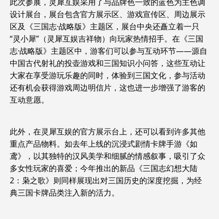
此次参展，灵犀互娱采用了与品牌色一致的蓝色为主色调
设计展台，展台包含官方展示区、游戏宣传区、周边展示
区及《三国志·战略版》主题区，展台中央还矗立着一只
“灵小犀”（灵犀互娱吉祥物）向玩家热情招手。在《三国
志·战略版》主题区中，游客们可以参与互动环节——源自
中国古代射礼的投壶游戏和三国知识小问答，这些互动让
大家在享受游玩乐趣的同时，体验到三国文化，参与活动
还有机会获得游戏周边明信片，这也进一步增强了游客的
互动意愿。
此外，在灵犀互娱的官方展示台上，还可以看到许多其他
重点产品物料。如去年上线的沉浸式剧情卡牌手游《如
鸢》，以其独特的汉风美学和细腻的情感叙事，吸引了众
多女性玩家的喜爱；今年推出的新品《三国志幻想大陆
2：枭之歌》则同样展现出对三国历史的深度挖掘，为经
典三国卡牌品类注入新的活力。