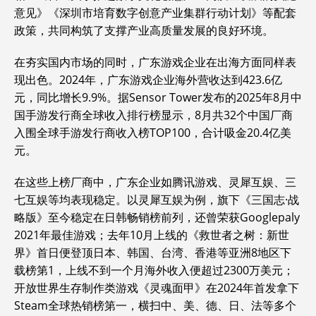
意见》《深圳市培育数字创意产业集群行动计划》等配套
政策，共同构筑了支撑产业高质量发展的良好环境。
在夯实国内市场的同时，广东游戏企业在出海方面同样表
现出色。2024年，广东游戏企业海外营收达到423.6亿
元，同比增长9.9%。据Sensor Tower发布的2025年8月中
国手游发行商全球收入排行榜显示，8月共32个中国厂商
入围全球手游发行商收入榜TOP100，合计吸金20.4亿美
元。
在这些上榜厂商中，广东企业如腾讯游戏、灵犀互娱、三
七互娱等均表现稳定。以灵犀互娱为例，旗下《三国志·战
略版》至今稳定在日韩畅销榜前列，还曾荣获Googlepaly
2021年最佳游戏；去年10月上线的《救世者之树：新世
界》首日便登顶日本、韩国、台湾、香港等亚洲8地区下
载榜第1，上线不到一个月海外收入便超过2300万美元；
开放世界生存制作类游戏《灵魂面甲》在2024年首发拿下
Steam全球热销榜第一，横扫中、美、德、日、法等多个