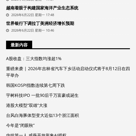
越南着眼于构建国家海洋产业生态系统
2026年6月22日 星期一 17:48
世界银行下调拉丁美洲经济增长预期
2026年6月22日 星期一 10:46
最新内容
A股收盘：三大指数均涨超1%
重磅来袭 | 2026年吉林省汽车下乡活动启动仪式将于8月12日在四
平举办
韩国KOSPI指数连续第七周下跌
宇树科技IPO 一批90后千万富豪或诞生
港股大模型“双雄”大涨
台风白海豚体型变大近似13个浙江面积
今年是“闭眼秋”
内娱第一人 戚薇开放形象AI授权