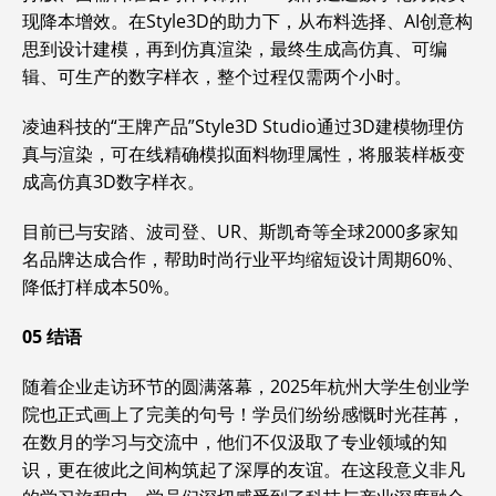
现降本增效。在Style3D的助力下，从布料选择、AI创意构
思到设计建模，再到仿真渲染，最终生成高仿真、可编
辑、可生产的数字样衣，整个过程仅需两个小时。
凌迪科技的“王牌产品”Style3D Studio通过3D建模物理仿
真与渲染，可在线精确模拟面料物理属性，将服装样板变
成高仿真3D数字样衣。
目前已与安踏、波司登、UR、斯凯奇等全球2000多家知
名品牌达成合作，帮助时尚行业平均缩短设计周期60%、
降低打样成本50%。
05
结语
随着企业走访环节的圆满落幕，2025年杭州大学生创业学
院也正式画上了完美的句号！学员们纷纷感慨时光荏苒，
在数月的学习与交流中，他们不仅汲取了专业领域的知
识，更在彼此之间构筑起了深厚的友谊。在这段意义非凡