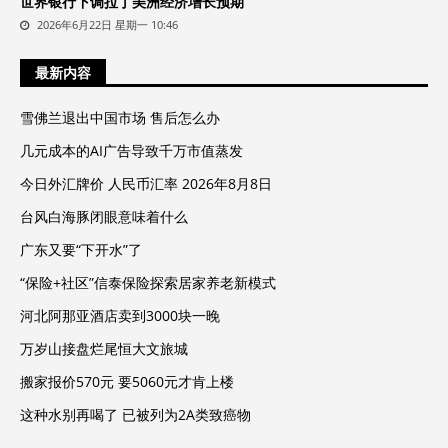
世界银行下调拉丁美洲经济增长预期
2026年6月22日 星期一 10:46
最新内容
雪佛兰退出中国市场 售后怎么办
几元成本的AI广告导致千万市值蒸发
今日外汇牌价 人民币汇率 2026年8月8日
台风白海豚闭眼意味着什么
广东又要“下开水”了
“保险+社区”信泰保险探索居家养老新模式
河北阿那亚酒店卖到3000块一晚
万岁山接盘烂尾恒大文旅城
搬家报价570元 要5060元才肯上楼
这种水别再喝了 已被列为2A类致癌物