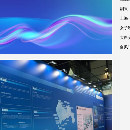
刚果
上海
女子
大白
台风