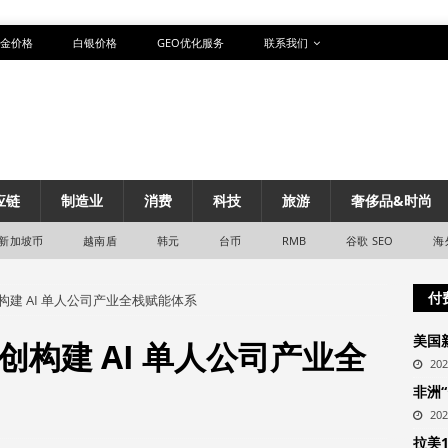
金价格
白银价格
GEO优化服务
联系我们
应链
制造业
消费
科技
旅游
奢侈品&时尚
新加坡币
越南盾
韩元
台币
RMB
谷歌 SEO
海
付
建 AI 单人公司产业全栈赋能体系
美国
构建 AI 单人公司产业全
20
非洲
20
拉美1