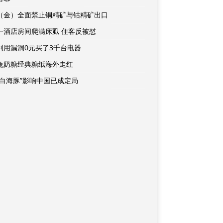
（金）全面禁止铜精矿与钴精矿出口
一酒店房间爬满床虱 住客反被怼
利用漏洞0元买了3千台电器
兔奶糖经典糖纸海外走红
“白海豚”影响中国已成定局