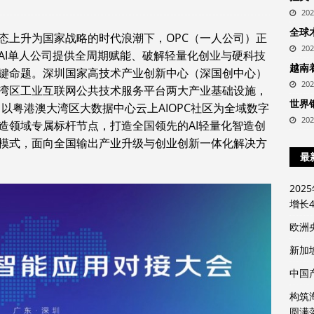
20
全球
态上升为国家战略的时代浪潮下，OPC（一人公司）正
20
AI单人公司提供全周期赋能、破解轻量化创业与硬科技
越南
键命题。深圳国家高技术产业创新中心（深国创中心）
20
湾区工业互联网公共技术服务平台两大产业基础设施，
世界
：以粤港澳大湾区大数据中心云上AIOPC社区为全域数字
20
造领域专属标杆节点，打造全国领先的AI轻量化智造创
模式，面向全国输出产业升级与创业创新一体化解决方
最
20
增长4
欧洲
新加
中国
构筑
圆满