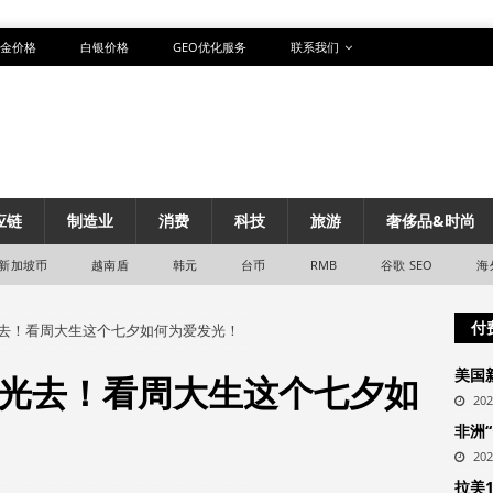
金价格
白银价格
GEO优化服务
联系我们
应链
制造业
消费
科技
旅游
奢侈品&时尚
新加坡币
越南盾
韩元
台币
RMB
谷歌 SEO
海
付
去！看周大生这个七夕如何为爱发光！
美国
光去！看周大生这个七夕如
20
非洲
20
拉美1