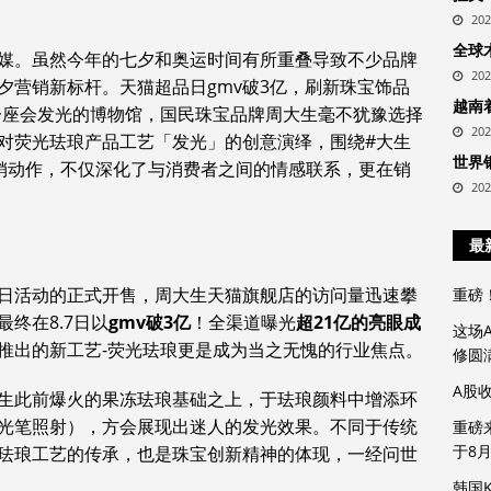
20
全球
媒。虽然今年的七夕和奥运时间有所重叠导致不少品牌
20
夕营销新标杆。天猫超品日gmv破3亿，刷新珠宝饰品
越南
一座会发光的博物馆，国民珠宝品牌周大生毫不犹豫选择
20
对荧光珐琅产品工艺「发光」的创意演绎，围绕#大生
世界
销动作，不仅深化了与消费者之间的情感联系，更在销
20
最
日活动的正式开售，周大生天猫旗舰店的访问量迅速攀
重磅
终在8.7日以
gmv
破3亿
！全渠道曝光
超21亿的亮眼成
这场
推出的新工艺-荧光珐琅更是成为当之无愧的行业焦点。
修圆
A股
生此前爆火的果冻珐琅基础之上，于珐琅颜料中增添环
光笔照射），方会展现出迷人的发光效果。不同于传统
重磅
于8
珐琅工艺的传承，也是珠宝创新精神的体现，一经问世
韩国