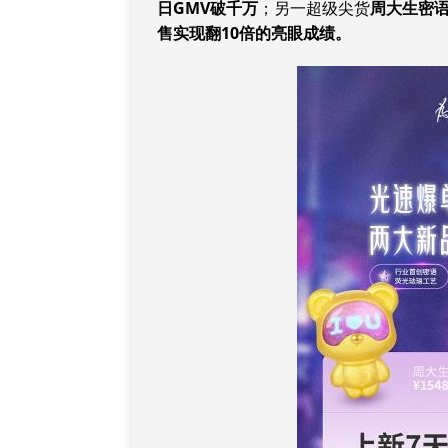
日GMV破千万
；另一超级尖货
周大生密语
售实现翻10倍的亮眼成绩
。