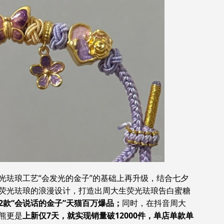
光珐琅工艺“会发光的金子”的基础上再升级，结合七夕
荧光珐琅的浪漫设计，打造出周大生荧光珐琅告白蜜糖
2款“会说话的金子”天猫百万爆品；
同时，在抖音周大
熊更是
上新仅7天，就实现销量破12000件，单店单款单