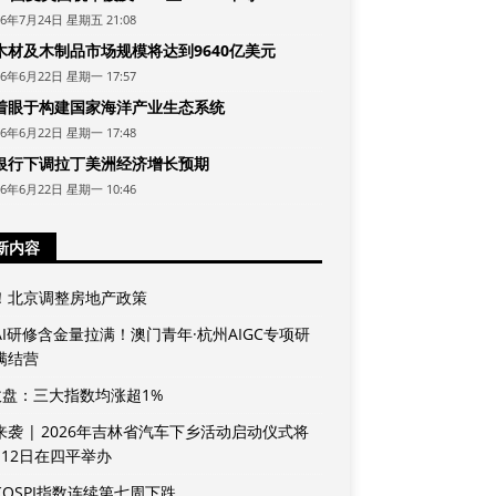
26年7月24日 星期五 21:08
木材及木制品市场规模将达到9640亿美元
26年6月22日 星期一 17:57
着眼于构建国家海洋产业生态系统
26年6月22日 星期一 17:48
银行下调拉丁美洲经济增长预期
26年6月22日 星期一 10:46
新内容
！北京调整房地产政策
AI研修含金量拉满！澳门青年·杭州AIGC专项研
满结营
收盘：三大指数均涨超1%
来袭 | 2026年吉林省汽车下乡活动启动仪式将
月12日在四平举办
KOSPI指数连续第七周下跌