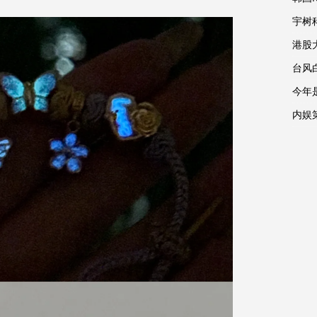
宇树
港股
台风
今年
内娱