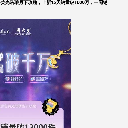
荧光珐琅月下玫瑰，上新15天销量破1000万
，
一周销