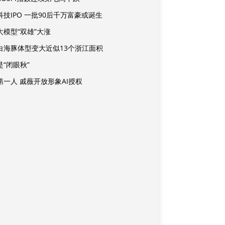
科技IPO 一批90后千万富豪或诞生
大模型“双雄”大涨
白海豚体型变大近似13个浙江面积
是“闭眼秋”
第一人 戚薇开放形象AI授权