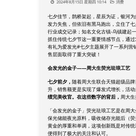
2024年8月15日 星期四 10:14
消费
七夕佳节，鹊桥架起，星辰为证，银河为
发力失焦，但依旧有黑马跑出，立住了七
行业成交记录；知名文化古镇-乌镇建起
抓住传统七夕节这一重要情感节点，通过
有礼为爱发光#七夕主题展开了一系列营
售层面取得了重大突破！
会发光的金子——周大生荧光珐琅工艺
七夕前夕，
随着周大生联合天猫超级品牌
升，销售额更是实现了爆发式增长，活动最
绩完美收官。在这些数字的背后，
周大生
「会发光的金子」荧光珐琅工艺是在周大
保光储能夜光原料，吸收储存光能后（荧
黄金的厚重和单调，这项创新既是对传统
便得到了极大的关注和认可。