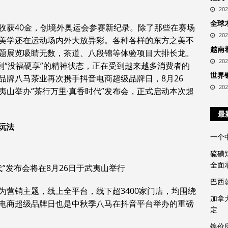
20
全球
收获40金，创境外奥运会参赛新纪录。除了那些在赛场
20
美学还在运动场内外大放异彩。各种各样的东方之美不
越南
题展览吸睛无数，茶道、八段锦等体验项目大排长龙。
20
到“没福硬享”的精神状态，正在受到越来越多消费者的
世界
品牌八马茶业再次携手抖音电商超级品牌日，8月26
20
山举办“茶行万里·真香时代”发布会，正式启动本次超
最
玩法
一个
硫磺
全面
代”发布会将在8月26日于武夷山举行
巴西
”为营销主题，线上全平台，线下超3400家门店，均围绕
加拿
电商超级品牌日也是中秋季八马在抖音平台举办的重磅
定
镍价