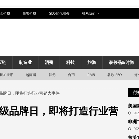
金价格
白银价格
GEO优化服务
联系我们
应链
制造业
消费
科技
旅游
奢侈品&时尚
新加坡币
越南盾
韩元
台币
RMB
谷歌 SEO
海
付
品牌日，即将打造行业营销大事件
美国
级品牌日，即将打造行业营
20
非洲
20
拉美1