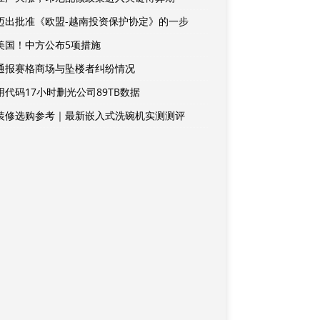
迈出批准《欧盟-越南投资保护协定》的一步
美国！中方公布5项措施
通报赛格商场与坠楼者纠纷情况
用代码17小时删光公司89TB数据
装修选购参考｜最新嵌入式洗碗机实测测评