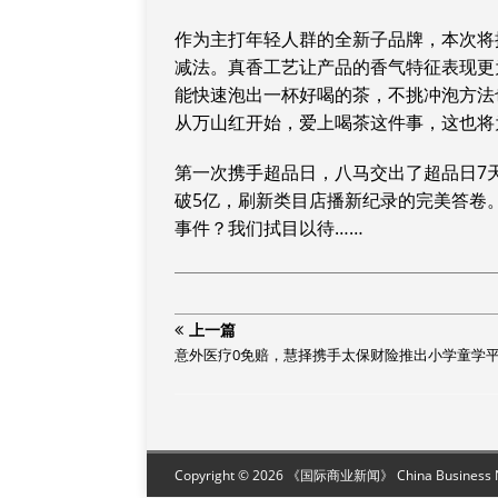
作为主打年轻人群的全新子品牌，本次将
减法。真香工艺让产品的香气特征表现更
能快速泡出一杯好喝的茶，不挑冲泡方法
从万山红开始，爱上喝茶这件事，这也将
第一次携手超品日，八马交出了超品日7天G
破5亿，刷新类目店播新纪录的完美答卷
事件？我们拭目以待……
上一篇
意外医疗0免赔，慧择携手太保财险推出小学童学
Copyright © 2026 《国际商业新闻》 China Business New