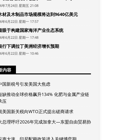
26年7月24日 星期五 21:08
木材及木制品市场规模将达到9640亿美元
26年6月22日 星期一 17:57
着眼于构建国家海洋产业生态系统
26年6月22日 星期一 17:48
银行下调拉丁美洲经济增长预期
26年6月22日 星期一 10:46
新内容
中国新税号引发美国大焦虑
短缺推动全球价格飙升134% 化肥与金属产业链
承压
就美国新关税向WTO正式提出磋商请求
大总理呼吁2026年完成加拿大—东盟自由贸易协
应声大涨，印尼配额政策进入关键博弈期