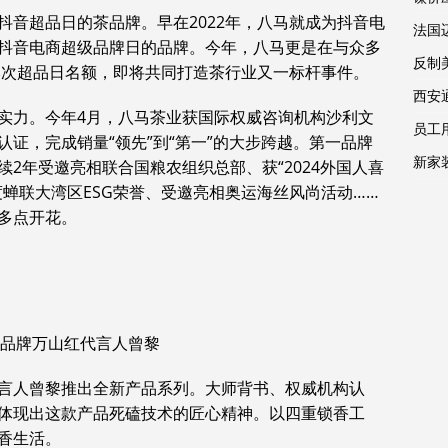
抖音超品日的茶品牌。早在2022年，八马就成为抖音电
法国
抖音电商超级品牌日的品牌。今年，八马更是在与众多
反制
本次超品日名额，即将共同打造茶行业又一标杆事件。
西安
实力。今年4月，八马茶业获国际权威咨询机构沙利文
员工
认证，完成销量“领先”到“第一”的大步跨越。第一品牌
新家
2年受邀亮相联合国粮农组织总部、获“2024外国人喜
蝉联大湾区ESG荣誉、受邀亮相奥运海丝风尚活动……
多点开花。
子品牌万山红代言人曾黎
言人曾黎推出全新产品系列。大师背书、权威机构认
体现出这款产品死磕技术的匠心精神。以四重锁香工
香生活。