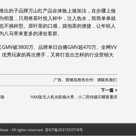
推出的子品牌万山红产品在体验上做加法，在步骤上做
为明显，只用将茶叶投入杯中，注入热水，简简单单就
也不挑杯型。原叶茶的口感，袋泡茶的便捷，让年轻人
为八马带来更多的潜在客群。
MV破3800万、品牌单日自播GMV超470万、全网VV
。优秀玩家的再次携手，又将打造出怎样的行业营销大
下一篇
平险
1000架无人机光影烟火秀，小二郎传媒闪耀夜重庆
s - All rights reserved.
苏ICP备2021053718号