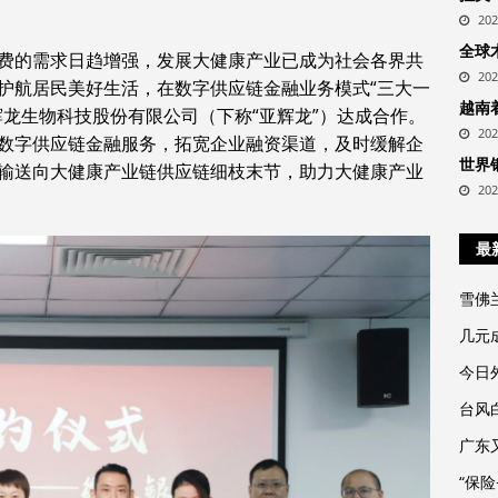
20
全球
费的需求日趋增强，发展大健康产业已成为社会各界共
20
护航居民美好生活，在数字供应链金融业务模式“三大一
越南
辉龙生物科技股份有限公司（下称“亚辉龙”）达成合作。
20
数字供应链金融服务，拓宽企业融资渠道，及时缓解企
世界
输送向大健康产业链供应链细枝末节，助力大健康产业
20
最
雪佛
几元
今日外
台风
广东
“保