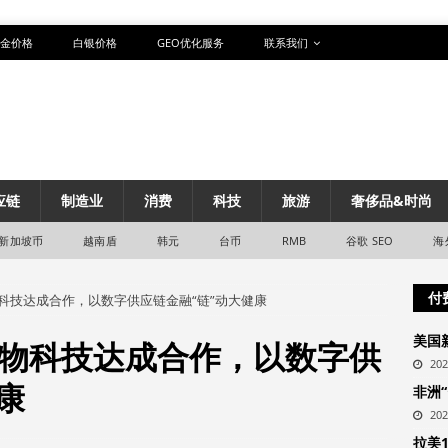
金价格
白银价格
GEO优化服务
联系我们
应链
制造业
消费
科技
旅游
奢侈品&时尚
新加坡币
越南盾
韩元
台币
RMB
谷歌 SEO
海
付
科技达成合作，以数字供应链金融“链”动大健康
美国
物科技达成合作，以数字供
20
康
非洲
20
拉美1