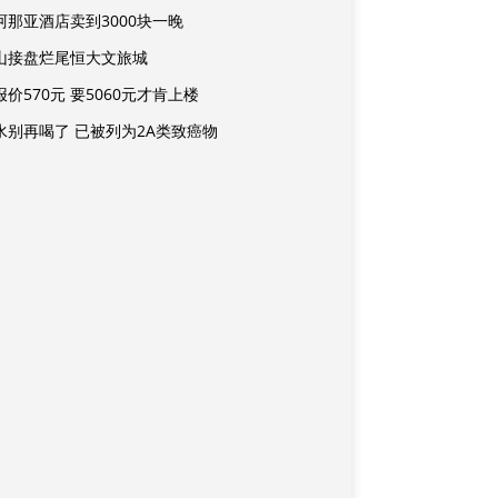
阿那亚酒店卖到3000块一晚
山接盘烂尾恒大文旅城
价570元 要5060元才肯上楼
水别再喝了 已被列为2A类致癌物