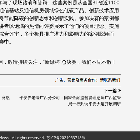
参与了现场路演和答辩。这些案例是从全国31省近1100
通信基站及通信机房领域绿色低碳产品、创新技术应用
身节能降碳的创新思维和创新实践。参加决赛的案例都
讲者以饱满的热情向评委展示了他们的项目理念、实施
综合评审，多个极具推广潜力和影响力的案例脱颖而
赛中。
启，敬请持续关注，“新绿杯”总决赛，我们不见不散！
下一篇
…竟然
平安养老险广西分公司：国家金融监督管理总局广西监管
局一行到访平安大厦开展调研
s - All rights reserved.
苏ICP备2021053718号