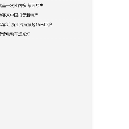
优品一次性内裤 颜面尽失
游客来中国扫货新特产
风靠近 浙江沿海掀起15米巨浪
管管电动车远光灯