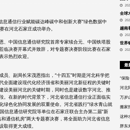
20
全球
20
绿杯”信息通信行业赋能碳达峰碳中和创新大赛“绿色数据中
越南
决赛在河北石家庄成功举办。
20
恩、中国信息通信研究院首席专家续合元、中国铁塔股
世界
莅临决赛开幕式并致辞，对专题赛决赛阶段比赛在石家
20
表示热烈欢迎。
最
成员、副局长宋茂恩指出，“十四五”时期是河北科学把
“保
代全面建设现代化经济强省和美丽河北新征程的关键时
河北
建设美丽河北的关键时期，同时也是建设数字河北、推
段。在新的时代背景下，河北省信息通信行业正面临实
万岁
化绿色化协同发展的双重使命。河北省践行“绿水青山就
搬家报
中国信息通信研究院等单位在石家庄联合主办第二届“新
这种
基站和通信机房”两大专题赛决赛，将全面助力河北省信息
设取得更大成绩。
胖东