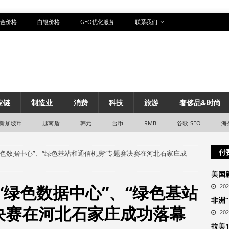
金价格
白银价格
GEO优化服务
联系我们
应链
制造业
消费
科技
旅游
奢侈品&时尚
新加坡币
越南盾
韩元
台币
RMB
谷歌 SEO
海
付
绿色数据中心”、“绿色基站和通信机房”专题赛决赛在河北石家庄成
美国
“绿色数据中心”、“绿色基站
20
非洲
决赛在河北石家庄成功落幕
20
拉美1