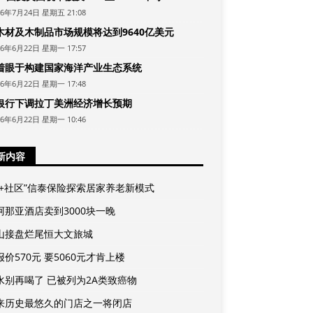
26年7月24日 星期五 21:08
木材及木制品市场规模将达到9640亿美元
26年6月22日 星期一 17:57
着眼于构建国家海洋产业生态系统
26年6月22日 星期一 17:48
银行下调拉丁美洲经济增长预期
26年6月22日 星期一 10:46
新内容
险+社区”信泰保险探索居家养老新模式
阿那亚酒店卖到3000块一晚
山接盘烂尾恒大文旅城
价570元 要5060元才肯上楼
水别再喝了 已被列为2A类致癌物
来历史最悠久的门店之一将闭店