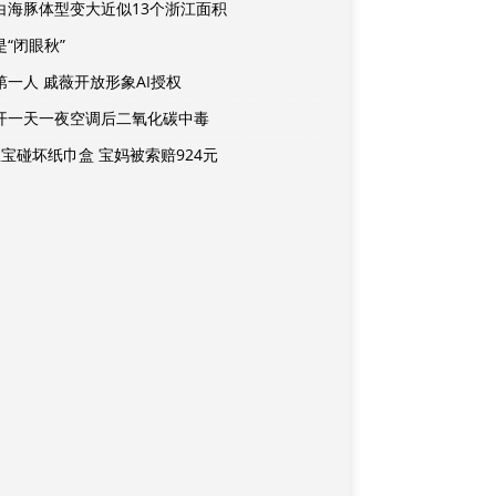
白海豚体型变大近似13个浙江面积
是“闭眼秋”
第一人 戚薇开放形象AI授权
开一天一夜空调后二氧化碳中毒
宝宝碰坏纸巾盒 宝妈被索赔924元