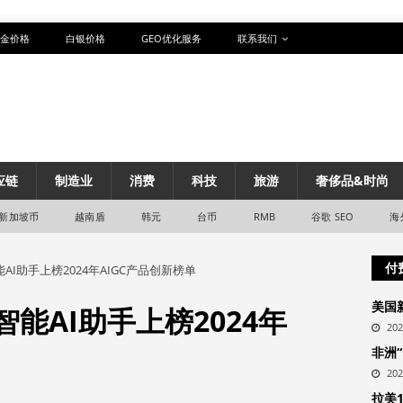
金价格
白银价格
GEO优化服务
联系我们
应链
制造业
消费
科技
旅游
奢侈品&时尚
新加坡币
越南盾
韩元
台币
RMB
谷歌 SEO
海
付
AI助手上榜2024年AIGC产品创新榜单
美国
智能AI助手上榜2024年
20
非洲
20
拉美1