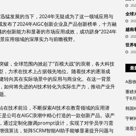
20
全球
术迅猛发展的当下，2024年无疑成为了这一领域应用与
20
发布了2024年AIGC创新企业及产品创新榜单，十方融
越南
越的创新能力和显著的市场应用成效，成功跻身“2024年
20
AI场景应用领域的深厚实力与前瞻视野。
世界
20
突破，全球范围内掀起了“百模大战”的浪潮，各大科技
最
模型，力求在技术上占据领先地位。随着技术的逐渐成
建转向其在实际场景中的应用与商业化。在这一背景
A股
趋势，如何将先进的AI技术转化为实际生产力，推动产业升
重磅
题。
于8
站在技术前沿，不断探索AI技术在教育领域的应用潜
韩国
正是公司在AIGC浪潮中精心打造的一款创新产品。该产
宇树
，通过定制化微调prompt设计，实现了对学员学
习
需
港股
增强算法，矩阵SCRM智能AI助手能够显著提升问题与