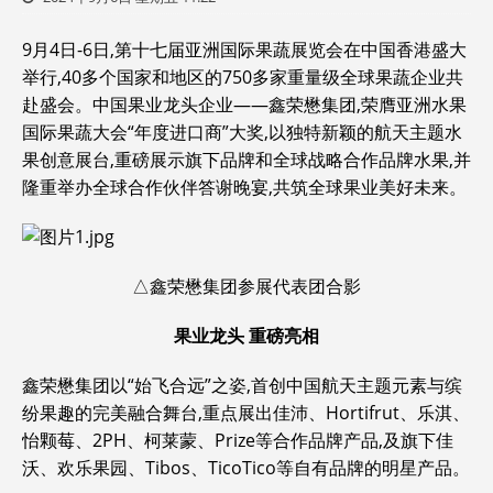
9月4日-6日,第十七届亚洲国际果蔬展览会在中国香港盛大
举行,40多个国家和地区的750多家重量级全球果蔬企业共
赴盛会。中国果业龙头企业——鑫荣懋集团,荣膺亚洲水果
国际果蔬大会“年度进口商”大奖,以独特新颖的航天主题水
果创意展台,重磅展示旗下品牌和全球战略合作品牌水果,并
隆重举办全球合作伙伴答谢晚宴,共筑全球果业美好未来。
△鑫荣懋集团参展代表团合影
果业龙头 重磅亮相
鑫荣懋集团以“始飞合远”之姿,首创中国航天主题元素与缤
纷果趣的完美融合舞台,重点展出佳沛、Hortifrut、乐淇、
怡颗莓、2PH、柯莱蒙、Prize等合作品牌产品,及旗下佳
沃、欢乐果园、Tibos、TicoTico等自有品牌的明星产品。