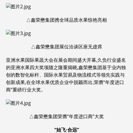
△鑫荣懋集团携全球品质水果惊艳亮相
△鑫荣懋集团展位洽谈区座无虚席
亚洲水果国际果蔬大会在展会期间盛大开幕,久负行业盛名
的亚洲水果四大奖项随之隆重揭晓,鑫荣懋集团基于业内独
创的数智化标杆、国际水果贸易及物流模式等领先实践与
创新成果,在全球水果优质企业中脱颖而出,荣膺“年度进口
商”重磅行业大奖。
△鑫荣懋集团荣膺“年度进口商”大奖
“始飞·合远”