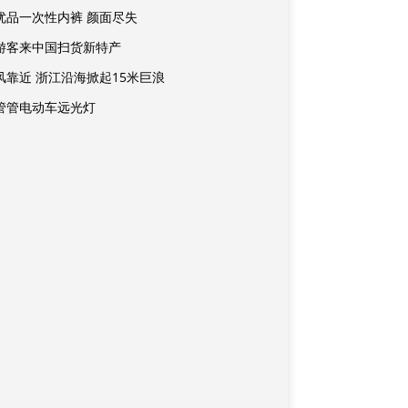
优品一次性内裤 颜面尽失
游客来中国扫货新特产
风靠近 浙江沿海掀起15米巨浪
管管电动车远光灯