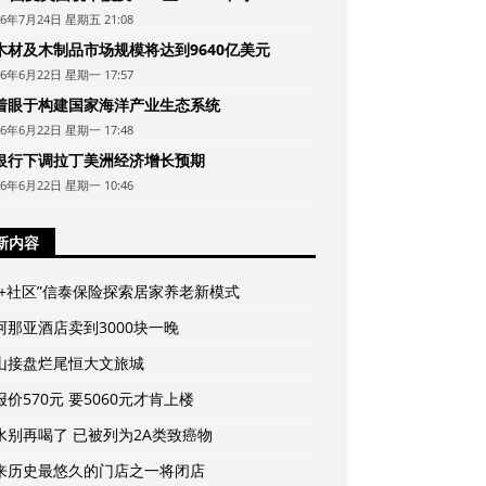
26年7月24日 星期五 21:08
木材及木制品市场规模将达到9640亿美元
26年6月22日 星期一 17:57
着眼于构建国家海洋产业生态系统
26年6月22日 星期一 17:48
银行下调拉丁美洲经济增长预期
26年6月22日 星期一 10:46
新内容
险+社区”信泰保险探索居家养老新模式
阿那亚酒店卖到3000块一晚
山接盘烂尾恒大文旅城
价570元 要5060元才肯上楼
水别再喝了 已被列为2A类致癌物
来历史最悠久的门店之一将闭店