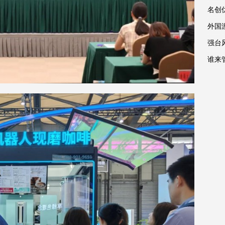
名创
外国
强台
谁来