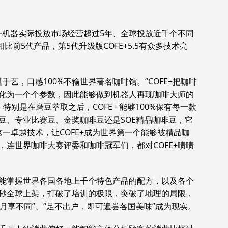
一机器实际投放市场经营超过5年、全球投放近千个不同
比前5代产品，第5代升级版COFE+5.5有众多技术亮
手艺，口感100%不输世界著名咖啡馆。“COFE+把咖啡
化为一个个参数，因此能够做到机器人再现咖啡大师的
别是在磨豆萃取之后，COFE+ 能够100%保有每一款
豆、专业比赛豆、金奖咖啡豆还是SOE精品咖啡豆，它
这一卓越技术，让COFE+成为世界第一个能够被精品咖
连世界咖啡大赛评委和咖啡冠军们，都对COFE+啧啧
人能掌握世界各国各地上千个特色产品的配方，以及各个
秒全球上架，打破了培训的极限，突破了地理的局限，
月月享不同”、“足不出户，即可遍尝各国美味”成为现实。