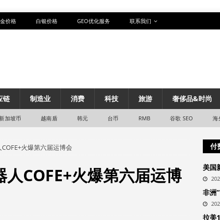
金价格
白银价格
GEO优化服务
联系我们
应链
制造业
消费
科技
旅游
奢侈品&时尚
新加坡币
越南盾
韩元
台币
RMB
谷歌 SEO
海
付
COFE+火爆第六届运博会
美国
人COFE+火爆第六届运博
20
非洲
20
拉美1