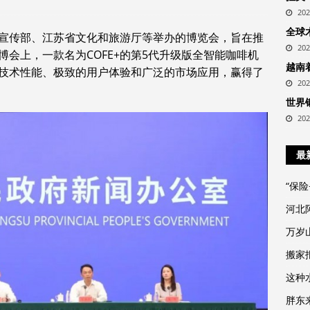
20
全球
宣传部、江苏省文化和旅游厅等举办的博览会，旨在推
20
会上，一款名为COFE+的第5代升级版全智能咖啡机
越南
技术性能、极致的用户体验和广泛的市场应用，赢得了
20
世界
20
最
“保
河北
万岁
搬家报
这种
胖东