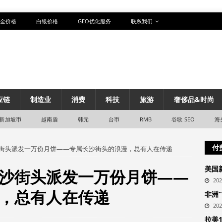
金价格
白银价格
GEO优化服务
联系我们
应链
制造业
消费
科技
旅游
奢侈品&时尚
新加坡币
越南盾
韩元
台币
RMB
谷歌 SEO
海
付
街头派发一万份月饼——专属长沙街头的浪漫，总有人在传递
美国
沙街头派发一万份月饼——
20
，总有人在传递
非洲
20
拉美1