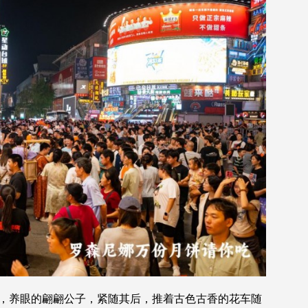
，养眼的翩翩公子，紧随其后，推着古色古香的花车随