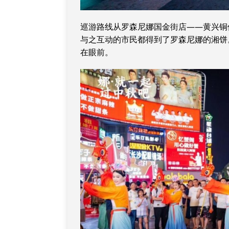
巡游路线从罗森尼娜国金街店——黄兴铜像
与之互动的市民都得到了罗森尼娜的湘饼
在眼前。