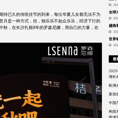
20
全球
期待已久的传统佳节的到来，每位华夏儿女都无法不为
20
赏月是一种方式，但，独乐乐不如众乐乐，经济下行的
越南
中秋，在长沙扎根8年的罗森尼娜，用自己的力量，在
20
世界
20
最
20
增长4
欧洲
新加
中国
构筑
圆满