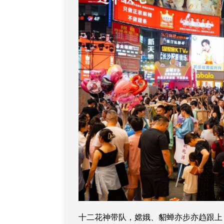
十二花神带队，嫦娥、貂蝉亦步亦趋跟上