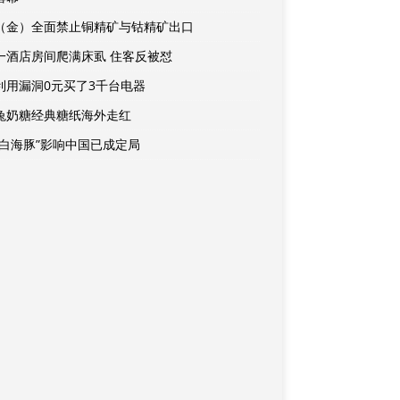
（金）全面禁止铜精矿与钴精矿出口
一酒店房间爬满床虱 住客反被怼
利用漏洞0元买了3千台电器
兔奶糖经典糖纸海外走红
“白海豚”影响中国已成定局