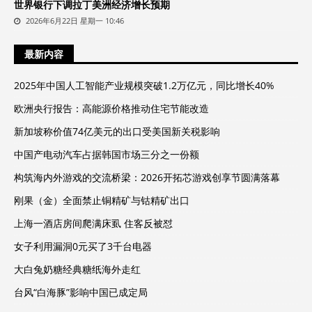
世界银行下调拉丁美洲经济增长预期
2026年6月22日 星期一 10:46
最新内容
2025年中国人工智能产业规模突破1.2万亿元，同比增长40%
欧洲央行报告：高能源价格推动住宅节能改造
新加坡称价值74亿美元的出口受美国新关税影响
中国产电动汽车占据韩国市场三分之一份额
构筑海内外游戏的交流桥梁：2026开拓芯游戏创享节圆满落幕
刚果（金）全面禁止铜精矿与钴精矿出口
上海一酒店房间爬满床虱 住客反被怼
女子利用漏洞0元买了3千台电器
大白兔奶糖经典糖纸海外走红
台风“白海豚”影响中国已成定局