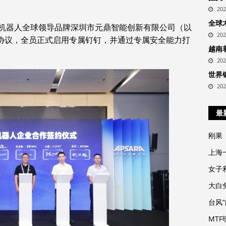
20
全球
清洁机器人全球领导品牌深圳市元鼎智能创新有限公司（以
20
作协议，全员正式启用专属钉钉，并通过专属安全能力打
越南
。
20
世界
20
最
刚果
上海
女子
大白
台风
MT