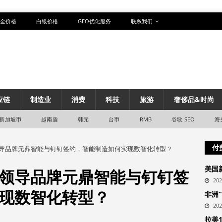
金价格
白银价格
GEO优化服务
联系我们
应链
制造业
消费
科技
旅游
奢侈品&时尚
新加坡币
越南盾
韩元
台币
RMB
谷歌 SEO
海
付
导品牌元鼎智能与钉钉签约，智能制造如何实现数智化转型？
美国
领导品牌元鼎智能与钉钉签
20
现数智化转型？
非洲
20
拉美1