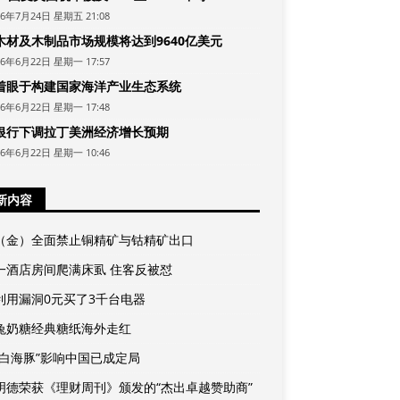
26年7月24日 星期五 21:08
木材及木制品市场规模将达到9640亿美元
26年6月22日 星期一 17:57
着眼于构建国家海洋产业生态系统
26年6月22日 星期一 17:48
银行下调拉丁美洲经济增长预期
26年6月22日 星期一 10:46
新内容
（金）全面禁止铜精矿与钴精矿出口
一酒店房间爬满床虱 住客反被怼
利用漏洞0元买了3千台电器
兔奶糖经典糖纸海外走红
“白海豚”影响中国已成定局
F明德荣获《理财周刊》颁发的“杰出卓越赞助商”