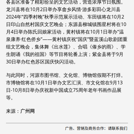
各县区准备了精彩纷呈的文艺活动，营造浓厚节日氛围。
龙川县将在10月2日举办享畲乡风情·游多彩田心龙川县
2024年“四季村晚”秋季示范展示活动、车田镇将在10月2
日印山自然村国庆文艺晚会；东源县柳城镇围星村将在10
月4日举办陈氏回娘家活动，黄村镇将在10月1日举办“温
泉康养·红色侨乡”——黄村镇庆祝“国庆”暨蓝溪山歌剧团重
组文艺晚会，集体舞《出水莲》、合唱《傣乡的雨》、学
生朗诵《我的祖国》等节目将轮番上演；紫金县将于9月
30日举办红色苏区国庆快闪活动。
与此同时，河源市图书馆、文化馆、博物馆假期不打烊。
市博物馆将在10月1日举办文艺汇演、市文化馆在9月13
日-10月8日举办庆祝新中国成立75周年老年书画作品展
等。
来源：
广州网