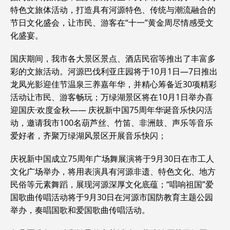
特色文旅体活动，打造具有河源特色、传统与潮流融合的
节日文化盛会，让市民、游客在“十一”黄金周尽情感受文
化盛宴。
国庆期间，我市各大景区景点、酒店民宿等推出了丰富多
彩的文旅活动。河源巴伐利亚庄园将于10月1日—7日推出
龙凤光影迎佳节温泉三养嘉年华，并精心筹备近30项精彩
活动让市民、游客畅玩；万绿湖景区将在10月1日举办喜
迎国庆·欢度金秋—— 庆祝新中国75周年华诞音乐快闪活
动，邀请我市100名葫芦丝、竹笛、非洲鼓、声乐等音乐
爱好者，齐聚万绿湖风景区开展音乐快闪；
庆祝新中国成立75周年广场舞展演将于9月30日在市工人
文化广场举办，将用表演具有河源非遗、特色文化、地方
民俗等元素舞蹈，展现河源深厚文化底蕴；“唱响祖国”爱
国歌曲传唱活动将于9月30日在河源市国防教育主题公园
举办，奏唱国歌和爱国歌曲传唱活动。