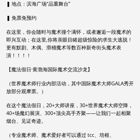
❚ 地点：滨海广场“品重舞台”
❚ 免票免预约
在这里，你会随时与魔术撞个满怀，或者邂逅一段魔术的
即兴互动；在这里,你将亲眼目睹超级惊险的求生大逃脱！
更有默剧、木偶、滑稽魔术等数百种新奇街头魔术表
演！！！！
【魔法假日·黄渤海国际魔术交流沙龙】
（世界魔术师行业内部活动，其中国际魔术大师GALA秀开
放部分观摩票。）
在这个魔法假日，20+大师讲座，30+世界魔术大师空降，
40+场魔幻展演、300+顶尖高手齐聚——让我们一起相聚
烟台、见证奇迹。
（专业魔术师、魔术爱好者可以通过 tcc、培根、