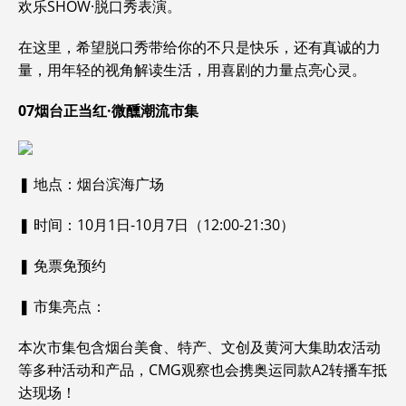
欢乐SHOW·脱口秀表演。
在这里，希望脱口秀带给你的不只是快乐，还有真诚的力
量，用年轻的视角解读生活，用喜剧的力量点亮心灵。
07
烟台正当红·微醺潮流市集
❚ 地点：烟台滨海广场
❚ 时间：10月1日-10月7日（12:00-21:30）
❚ 免票免预约
❚ 市集亮点：
本次市集包含烟台美食、特产、文创及黄河大集助农活动
等多种活动和产品，CMG观察也会携奥运同款A2转播车抵
达现场！