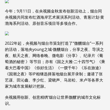
今年；9月11日，在央视频金秋发布创新活动上，烟台同
央视频共同发布红酒海岸艺术展演系列活动、青葱计划·黄
渤海系列活动、原创音乐项目等多项合作。
2022年起，央视频与烟台市策划打造了“微醺烟台”一系列
的活动，落地央young之城·微醺烟台，分享之夜、导演之
夜、航天之夜、网络春晚、微电影《分享》、纪录片《葡
萄酒的秘密 》等节目；亦有《国之大雅·二十四节气》《乘
着大巴看中国》《你好生活》《一馔千年》《乐在旅途》
《国潮之夜》等IP相继选择落地烟台展开录制；邀请了张
艺谋、田沁鑫、李少红、梁晓声、马岩松、米卢等各界大
家为城市发展献计把脉。
央视频用创新、创意精绣’烟台让世界微醺’的城市文化标
识。