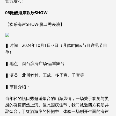
官方发布）
06
微醺海岸欢乐
SHOW
【欢乐海岸SHOW·脱口秀表演】
❚ 时间：2024年10月1日-7日（具体时间&节目详见节目
单）
❚ 地点：烟台滨海广场·品重舞台
❚ 演员：北川妙妙、王成、多子宣、子寅等
❚ 节目介绍：
当年轻的脱口秀邂逅烟台的山海风情，一场关于欢笑与灵
感的碰撞悄然上演。值此国庆佳节，我们诚邀四方宾朋共
聚烟台，于红酒海岸的怀抱中，体验一场别开生面的海岸