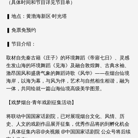
（具体时间和节目详见节目单）
❚ 地点：黄渤海新区·时光塔
❚ 免票免预约
❚ 节目介绍：
取材自先秦古籍《庄子》的环境舞蹈《帝寤七日》、灵感
生发山海的环境舞蹈《见海》及融合敦煌舞、古典水袖、
激昂国风和盛唐气象的舞蹈诗歌《风华》——在烟台仙境
海岸，以海为幕，与风为伴，艺术与自然相生相谐，融为
一体，共同绘就一篇山海仙境高级美学图景。
【戏梦烟台·青年戏剧征集活动】
将联动中国国家话剧院，已对展现烟台文化、风情、历
史、人文的戏剧作品展开征集，优秀作品将的到孵化机会
（具体征集内容@央视频 @中国国家话剧院 公众号将后续