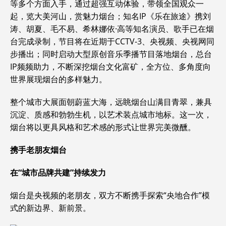
等多个方面入手，通过超强互动体验，带领全国观众一
起，览大美河山，赏魅力烟台；知名IP《乐在旅途》携刘
涛、胡夏、毛不易、希林娜依·高等知名演员、歌手已在烟
台完成录制，节目将在近期于CCTV-3、央视频、央视网同
步播出；同时启动大型原创音乐季播节目落地烟台，总台
IP频频助力，不断深挖烟台文化富矿，全方位、多角度向
世界展现烟台的多样魅力。
整个城市大展面朝蔚蓝大海，远眺烟台山满目青翠，兼具
沉淀、质感和勃勃生机，以艺术装点城市地标。这一次，
烟台将以更具风格和艺术感的形式让世界完美微醺。
携手老朋友烟台
在
“
城市品牌共建
”
持续发力
烟台是央视频的老朋友，双方不断携手探索“央地合作”模
式的新边界、新前景。