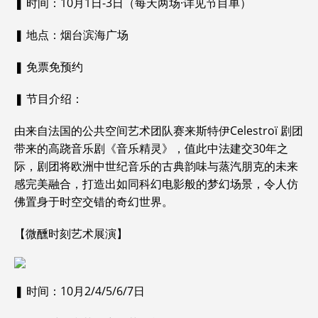
❚ 时间：10月1日-3日（每天两场·详见节目单）
❚ 地点：烟台滨海广场
❚ 免票免预约
❚ 节目介绍：
由来自法国的公共空间艺术团队赛来斯特伊Celestroï 剧团
带来的高跷音乐剧《音乐精灵》，值此中法建交30年之
际，剧团将欧洲中世纪音乐的古典韵味与蒸汽朋克的未来
感完美融合，打造出如同科幻电影般的梦幻场景，令人仿
佛置身于时空交错的奇幻世界。
【微醺时刻艺术展演】
❚ 时间：10月2/4/5/6/7日