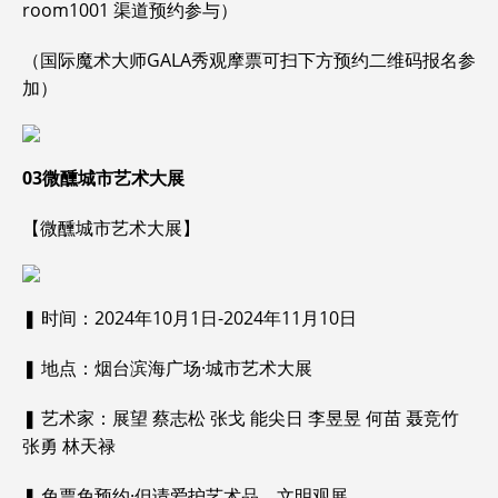
room1001 渠道预约参与）
（国际魔术大师GALA秀观摩票可扫下方预约二维码报名参
加）
03
微醺城市艺术大展
【微醺城市艺术大展】
❚ 时间：2024年10月1日-2024年11月10日
❚ 地点：烟台滨海广场·城市艺术大展
❚ 艺术家：展望 蔡志松 张戈 能尖日 李昱昱 何苗 聂竞竹
张勇 林天禄
❚ 免票免预约·但请爱护艺术品，文明观展