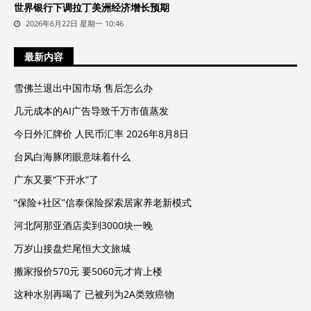
世界银行下调拉丁美洲经济增长预期
2026年6月22日 星期一 10:46
最新内容
雪佛兰退出中国市场 售后怎么办
几元成本的AI广告导致千万市值蒸发
今日外汇牌价 人民币汇率 2026年8月8日
台风白海豚闭眼意味着什么
广东又要“下开水”了
“保险+社区”信泰保险探索居家养老新模式
河北阿那亚酒店卖到3000块一晚
万岁山接盘烂尾恒大文旅城
搬家报价570元 要5060元才肯上楼
这种水别再喝了 已被列为2A类致癌物