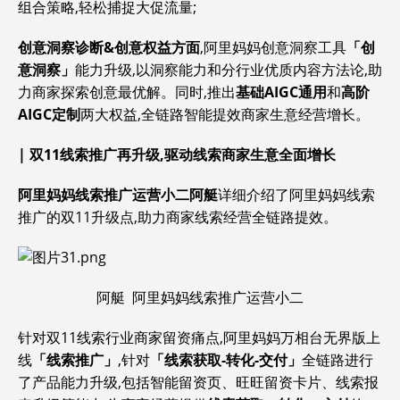
组合策略,轻松捕捉大促流量;
创意洞察诊断&创意权益方面
,阿里妈妈创意洞察工具
「创
意洞察」
能力升级,以洞察能力和分行业优质内容方法论,助
力商家探索创意最优解。同时,推出
基础AIGC通用
和
高阶
AIGC定制
两大权益,全链路智能提效商家生意经营增长。
|
双11线索推广再升级,驱动线索商家生意全面增长
阿里妈妈线索推广运营小二
阿艇
详细介绍了阿里妈妈线索
推广的双11升级点,助力商家线索经营全链路提效。
阿艇 阿里妈妈线索推广运营小二
针对双11线索行业商家留资痛点,阿里妈妈万相台无界版上
线
「线索推广」
,针对
「线索获取-转化-交付」
全链路进行
了产品能力升级,包括智能留资页、旺旺留资卡片、线索报