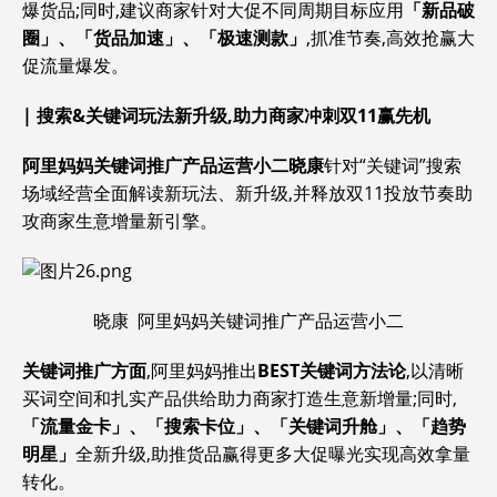
爆货品;同时,建议商家针对大促不同周期目标应用
「新品破
圈」
、
「货品加速」
、
「极速测款」
,抓准节奏,高效抢赢大
促流量爆发。
|
搜索&关键词玩法新升级,助力商家冲刺双11赢先机
阿里妈妈关键词推广产品运营小二
晓康
针对“关键词”搜索
场域经营全面解读新玩法、新升级,并释放双11投放节奏助
攻商家生意增量新引擎。
晓康 阿里妈妈关键词推广产品运营小二
关键词推广方面
,阿里妈妈推出
BEST关键词方法论
,以清晰
买词空间和扎实产品供给助力商家打造生意新增量;同时,
「流量金卡」、「搜索卡位」、「关键词升舱」、「趋势
明星」
全新升级,助推货品赢得更多大促曝光实现高效拿量
转化。