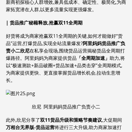
新商初探核心人群增效,兼具低成本、确定性、极简化,为商
家拓宽潜在人群,以更多流量实现更强爆发。
|
货品推广秘籍释放,抢赢双11全周期
好货将成为商家抢赢双11全周期的关键,如何才能做好“货
品”运营,打爆货品,实现全站流量爆发?
阿里妈妈货品推广负
责小二
欣尼
在私享会现场,围绕货品运营揭秘货品全周期打
爆路径。阿里妈妈为商家提供货品
「全周期加速」
助力,将
以“极速测款+新品破圈+货品加速+品类击穿”全周期模式,
为商家提供更快、更直接掌握货品增长机会,拉动生意增
长。
欣尼 阿里妈妈货品推广负责小二
此外,欣尼分享了
双11货品升级和策略节奏建议
,大促期间
万相台无界版-货品运营
将进行三大升级,助力商家加速打