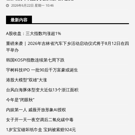
2026年6月22日 星期一 10:46
最新内容
A股收盘：三大指数均涨超1%
重磅来袭 | 2026年吉林省汽车下乡活动启动仪式将于8月12日在四
平举办
韩国KOSPI指数连续第七周下跌
宇树科技IPO 一批90后千万富豪或诞生
港股大模型“双雄”大涨
台风白海豚体型变大近似13个浙江面积
今年是“闭眼秋”
内娱第一人 戚薇开放形象AI授权
女子开一天一夜空调后二氧化碳中毒
1岁宝宝碰坏纸巾盒 宝妈被索赔924元