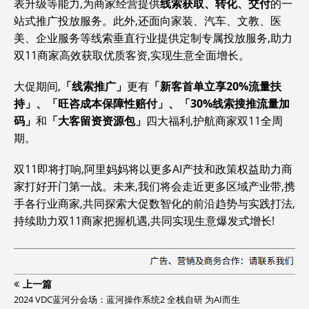
表升级等能力,为商家经营提供
线索获取、转化、交付
的一
站式推广投放服务。此外,还面向家装、汽车、文教、医
美、企业服务等线索垂直行业提供定制专属投放服务,助力
双11商家高效获取优质客资,实现生意全面增长。
大促期间,
「线索推广」
更有
「新客首单立享20%流量扶
持」、「旺咨成本保障性赔付」、「30%线索搜推流量加
码」
和
「大客留资资源包」
四大福利,护航商家双11全周
期。
双11即将打响,阿里妈妈将以更多AI产技和政策权益助力商
家打好开门第一战。未来,我们将会走近更多区域产业带,携
手各行业商家,共同探索大促数智化的前沿趋势与实践打法,
持续助力双11商家把握机遇,共同实现生意爆发式增长!
上一篇
2024 VDC蓝河分会场：蓝河操作系统2 全栈自研 为AI而生