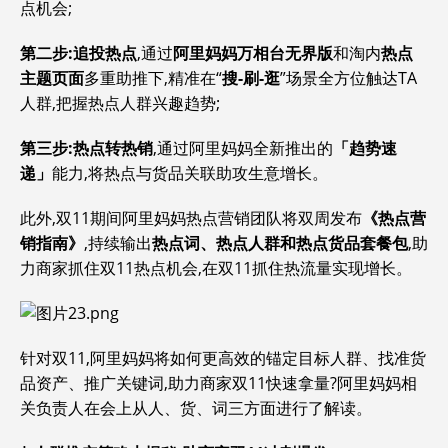
点机会;
第二步:追投热点
,通过
阿里妈妈万相台无界版
和淘内
热点
主题页面
多重助推下,精准在“
搜-刷-逛
”场景全方位触达TA
人群,把握热点人群兴趣趋势;
第三步:热点转热销
,通过阿里妈妈全新推出的
「趋势速
递」
能力,将热点与货品关联助攻生意增长。
此外,双11期间阿里妈妈热点营销团队将双周发布
《热点营
销指南》
,持续输出
热点词、热点人群和热点货品套餐包
,助
力商家抓住双11热点机会,在双11抓住热流量实现增长。
针对双11,阿里妈妈将如何更高效的锚定目标人群、找准货
品资产、推广关键词,助力商家双11快速拿量?阿里妈妈相
关负责人在会上从人、货、词三方面进行了解读。