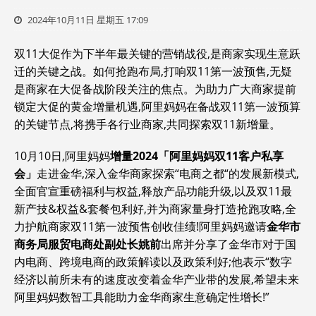
2024年10月11日 星期五 17:09
双11大促作为下半年最关键的营销战役,是商家实现生意跃
迁的关键之战。如何抢跑布局,打响双11第一波预售,无疑
是商家在大促备战阶段关注的焦点。为助力广大商家提前
锁定大促的黄金增量机遇,阿里妈妈在备战双11第一波预算
的关键节点,将携手各行业商家,共同探索双11新增量。
10月10日,阿里妈妈
增量2024「阿里妈妈双11客户私享
会」
走进金华,深入金华商家探索“电商之都“的发展新模式,
全面官宣重磅福利与权益,释放产品功能升级,以及双11最
新产技&权益&套餐包利好,并为商家量身打造抢跑攻略,全
力护航商家双11第一波预售创收佳绩!阿里妈妈邀请
金华市
商务局服贸电商处副处长
姚前
出席并分享了金华市对于国
内电商、跨境电商的政策解读以及政策利好;他表示“数字
经济以前所未有的速度改变着金华产业带的发展,希望未来
阿里妈妈数智工具能助力金华商家生意确定性增长!”