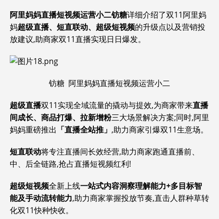
阿里妈妈直播短视频运营小二
钫糖
详细介绍了双11阿里妈
妈
超级直播、短直联动、超级短视频
的升级点以及营销投
放建议,助商家双11直播实现日日爆发。
钫糖 阿里妈妈直播短视频运营小二
超级直播
双11实现全域流量的撬动与提效,为商家带来
直播
间成长、商品打爆、拉新增粉
三大场景解决方案;同时,阿里
妈妈重磅推出
「直播全站推」
,助力商家引爆双11生意场。
短直联动
将专注直播间长效经营,助力商家跑通直播前、
中、后全链路,抢占直播短视频红利!
超级短视频
全新上线
一站式内容洞察理解能力+多目标智
能及手动流转能力
,助力商家掌握投放节奏,直击人群种草转
化双11快种快收。