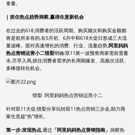
拿量。
|
抓住热点趋势洞察,赢得生意新机会
在过去的618,消费者的活跃周期、购买频次和购买金额都
将是前所未有的,在5月初、6月中和618大促日形成三大流
量波峰。面对高速增长的消费、行业、流量趋势,
阿里妈妈
热点营销运营小二
惜梨
明确:双11第一波预售商家需前置蓄
水,尽早入局,抓住消费者需求的长周期爆发、高频次活跃、
多峰值转化机会。
惜梨 阿里妈妈热点营销运营小二
针对双11大促,惜梨分享玩转双11热点营销三步走,助力商
家生意趁“热”增长。
第一步:发现热点
,通过
「阿里妈妈热点营销指南」
洞察热