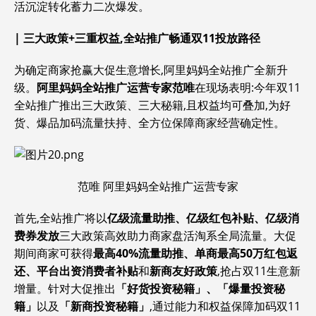
活沉淀转化蓄力二次爆发。
|
三大政策+三重权益,全站推广畅通双11投放路径
为确定商家抢赢大促生意增长,阿里妈妈全站推广全新升
级。
阿里妈妈全站推广运营专家
范唯
在现场表明:今年双11
全站推广推出三大政策、三大秘籍,且权益均可叠加,为好
货、爆品加码流量扶持、全方位保障商家经营确定性。
范唯 阿里妈妈全站推广运营专家
首先,全站推广将以
亿级流量助推、亿级红包补贴、亿级消
费券发放
三大政策高效助力商家盘活淘系全局流量。大促
期间商家可获得
最高40%流量助推、单商最高50万红包返
还、平台出资消费者补贴
和
新商友好政策
,抢占双11生意新
增量。针对大促推出
「好货投资秘籍」、「爆量投资秘
籍」
以及
「新商投资秘籍」
,通过能力和权益保障加码双11