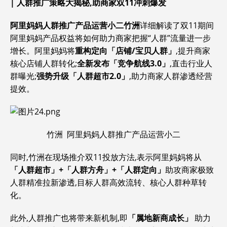
|
人群推广策略大揭秘,助商家双11冲刺爆发
阿里妈妈人群推广产品运营小二
竹洲
详细解读了双11期间
阿里妈妈产品权益将如何助力商家把握“人群”流量进一步
增长。阿里妈妈将
重构定向「店铺/宝贝人群」
,提升商家
核心店铺人群转化;
全新发布「竞争航线3.0」
,直击行业人
群曝光;
强势升级「人群超市2.0」
,助力商家人群渗透经营
提效。
竹洲 阿里妈妈人群推广产品运营小二
同时,竹洲在现场推介双11投放方法,表示阿里妈妈将从
「人群超市」+「人群方舟」+「人群定向」
助攻商家极致
人群精准拉新渗透,目标人群高效流转、核心人群种草转
化。
此外,人群推广也将带来新机制,即
「属地新商成长」
助力