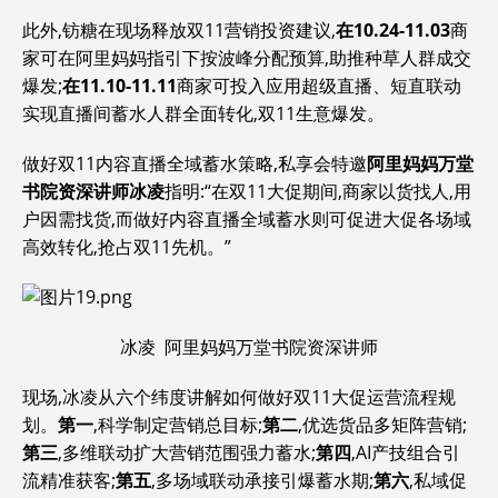
此外,钫糖在现场释放双11营销投资建议,
在10.24-11.03
商
家可在阿里妈妈指引下按波峰分配预算,助推种草人群成交
爆发;
在11.10-11.11
商家可投入应用超级直播、短直联动
实现直播间蓄水人群全面转化,双11生意爆发。
做好双11内容直播全域蓄水策略,私享会特邀
阿里妈妈万堂
书院资深讲师
冰凌
指明:“在双11大促期间,商家以货找人,用
户因需找货,而做好内容直播全域蓄水则可促进大促各场域
高效转化,抢占双11先机。”
冰凌 阿里妈妈万堂书院资深讲师
现场,冰凌从六个纬度讲解如何做好双11大促运营流程规
划。
第一
,科学制定营销总目标;
第二
,优选货品多矩阵营销;
第三
,多维联动扩大营销范围强力蓄水;
第四
,AI产技组合引
流精准获客;
第五
,多场域联动承接引爆蓄水期;
第六
,私域促