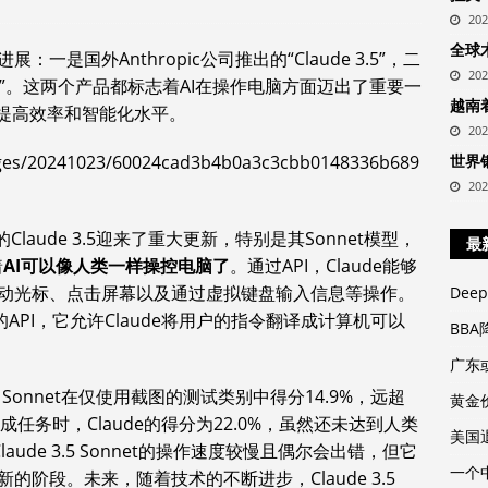
20
全球
是国外Anthropic公司推出的“Claude 3.5”，二
20
体”。这两个产品都标志着AI在操作电脑方面迈出了重要一
越南
，提高效率和智能化水平。
20
世界
20
司的Claude 3.5迎来了重大更新，特别是其Sonnet模型，
最
着
AI可以像人类一样操控电脑了
。通过API，Claude能够
动光标、点击屏幕以及通过虚拟键盘输入信息等操作。
Dee
出的API，它允许Claude将用户的指令翻译成计算机可以
BB
广东
.5 Sonnet在仅使用截图的测试类别中得分14.9%，远超
黄金
任务时，Claude的得分为22.0%，虽然还未达到人类
美国
ude 3.5 Sonnet的操作速度较慢且偶尔会出错，但它
一个
阶段。未来，随着技术的不断进步，Claude 3.5