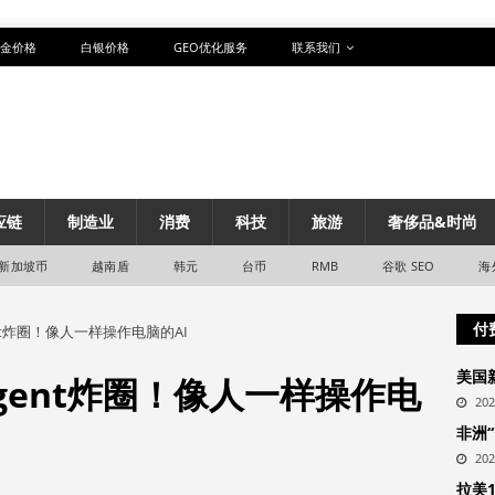
金价格
白银价格
GEO优化服务
联系我们
应链
制造业
消费
科技
旅游
奢侈品&时尚
新加坡币
越南盾
韩元
台币
RMB
谷歌 SEO
海
付
gent炸圈！像人一样操作电脑的AI
美国
在Agent炸圈！像人一样操作电
20
非洲
20
拉美1