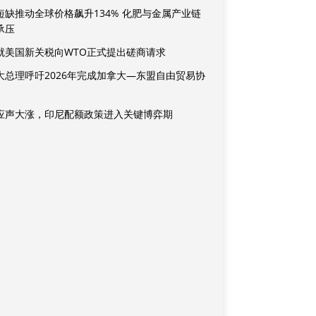
短缺推动全球价格飙升134% 化肥与金属产业链
承压
就美国新关税向WTO正式提出磋商请求
大总理呼吁2026年完成加拿大—东盟自由贸易协
应声大涨，印尼配额政策进入关键博弈期