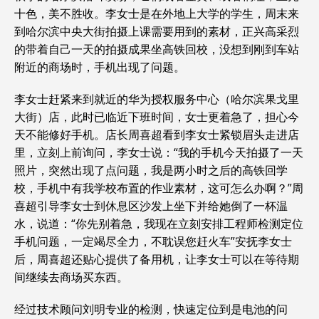
十色，美不胜收。李女士是在外地上大学的学生，周末来
到哈尔滨中央大街拍摄上课需要用到的素材，正兴高采烈
的带着自己一天的拍摄成果坐高铁回校，没想到刚到车站
附近的商场时，手机出现了问题。
李女士赶紧来到就近的华为授权服务中心（哈尔滨果戈里
大街）店，此时已临近下班时间，女士更着急了，担心今
天不能修好手机。店长周喜超看到李女士紧锁眉头走进店
里，立刻上前询问，李女士说：“我的手机今天拍摄了一天
照片，突然出现了点问题，我是两小时之后的高铁回学
校，手机中有我学校布置的作业素材，这可怎么办啊？”周
喜超引导李女士到休息区沙发上坐下并给她倒了一杯温
水，说道：“你先别着急，我现在立刻安排工程师检测定位
手机问题，一定竭尽全力，不耽误您赶火车”安抚李女士
后，周喜超还贴心提供了备用机，让李女士可以在等待期
间继续去商场买东西。
经过技术顾问刘明专业的检测，快速定位到是电池的问