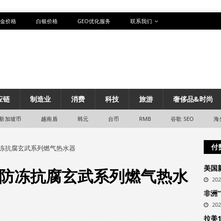
金价格
白银价格
GEO优化服务
联系我们
应链
制造业
消费
科技
旅游
奢侈品&时尚
新加坡币
越南盾
韩元
台币
RMB
谷歌 SEO
海
付
冻抗腐玄武系列燃气热水器
美国
防冻抗腐玄武系列燃气热水
20
非洲
20
拉美1