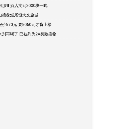
阿那亚酒店卖到3000块一晚
山接盘烂尾恒大文旅城
价570元 要5060元才肯上楼
水别再喝了 已被列为2A类致癌物