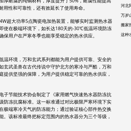
加厚耐腐的纯铜材料，厚度提升了50%，耐腐性能提高
河北
的耐用性和可靠性，还有效延长了使用寿命。
万岁
14W超大功率5点陶瓷电加热装置，能够实时监测热水器
搬家报
使在极端环境下，如长达180天的-30℃低温环境防冻
这种
确保用户在严寒冬季也能享受稳定的热水供应。
低温环境，万和玄武系列都能为用户提供可靠、安全的
如玄武圣兽在古代传说中守护北方的寒冷与严酷，万和
庭提供坚强的保障，为用户提供稳定可靠的热水供应，
电子节能技术协会制定了《家用燃气快速热水器防冻抗
级防冻抗腐标准。这一标准通过对比极限严寒环境下实
在极端寒冷天气的防冻能力；通过验证核心部件热交换
能。该标准最终把标定范围内的热水器分为三个等级，