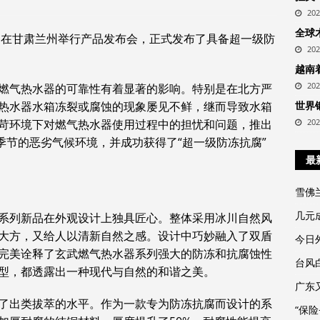
20
全球
公司在甘肃兰州举行产品发布会，正式发布了具备超一级防
20
越南
20
燃气热水器的可靠性有着显著的影响。特别是在北方严
热水器水箱冻裂或腐蚀的现象屡见不鲜，继而导致水箱
世界
苛环境下对燃气热水器使用过程中的担忧和问题，推出
20
季节的恶劣气候环境，并成功获得了“超一级防冻抗腐”
最
雪佛
几元
系列新品在外观设计上独具匠心。整体采用冰川自然风
大方，又给人以清新自然之感。设计中巧妙融入了双盾
今日外
完美诠释了玄武燃气热水器系列强大的防冻和抗腐蚀性
台风
型，都透露出一种现代与自然的和谐之美。
广东
了出类拔萃的水平。作为一款专为防冻抗腐而设计的系
“保