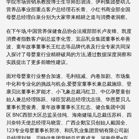
学院市场营销系教授博士生导师彭泗清、伊利集团婴幼儿
营养品事业部重点客户总经理石长青、小红书商业部全国
母婴总经理白泉分别为大家带来精耕之道与消费者洞察。
在下午场,中国营养保健食品协会法规部部长卢友锋、凯度
消费者指数客户副总监李化雪、宜品乳业集团董事长牟善
波、童年故事董事长王红志等品牌代表及行业专家共同深
入探讨了母婴童行业精耕破局的方法,通过数据深度洞察和
实践提出了更多前瞻性建议。
面对母婴童行业整合加速、毛利锐减、内卷加剧、市场集
中化和专业化的挑战与机会,爱婴室董事长兼总裁施琼、登
康贝比董事长罗能才、小飞象总裁冯红卫、中亿孕婴童创
始人兼总经理陈跃、绿臣贸易总经理沈志强、华恩婴贝儿
董事长贾俊勇、童年故事董事长王红志、健合集团中国
区 BNC西部大区总监吴佳纯、海南健瑞儿总裁伍苏科、四
川奈特天使总经理马晓雷、广西企鹅宝贝创始人戴国全、
123专业母婴董事长郭沛、和氏乳业集团营销有限公司副
总经理刘旭、贝特佳集团营销总监蔡成龙、河南母爱e百