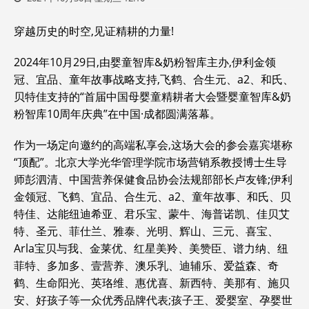
穿越历史的时空,见证精耕的力量!
2024年10月29日,由婴童智库&奶粉智库主办,伊利金领
冠、宜品、童年故事战略支持,飞鹤、合生元、a2、和氏、
贝特佳支持的“首届中国母婴童精耕者大会暨婴童智库&奶
粉智库10周年庆典”在中国·成都圆满落幕。
作为一场定向邀约的高端私享会,这场大会的参会嘉宾堪称
“顶配”。北京大学光华管理学院市场营销系教授博士生导
师彭泗清、中国营养保健食品协会法规部部长卢友锋;伊利
金领冠、飞鹤、宜品、合生元、a2、童年故事、和氏、贝
特佳、达能纽迪希亚、君乐宝、蒙牛、海普诺凯、佳贝艾
特、圣元、菲仕兰、雅泰、光明、辉山、三元、喜宝、
Arla宝贝与我、金莱优、红星美羚、美赞臣、谱力纳、纽
菲特、多加多、壹营养、澳乐乳、迪辅乐、爱益森、奇
鹤、生命阳光、英珞维、惠优喜、新西特、美那有、施贝
安、好孩子等一众优秀品牌代表;孩子王、爱婴室、孕婴世