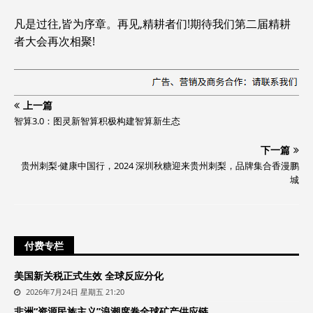
凡是过往,皆为序章。再见,精耕者们!期待我们第二届精耕
者大会再次相聚!
上一篇
智算3.0：图灵新智算积极构建智算新生态
下一篇
贵州刺梨·健康中国行，2024 深圳秋糖迎来贵州刺梨，品牌集合香漫鹏
城
付费专栏
美国新关税正式生效 全球反应分化
2026年7月24日 星期五 21:20
非洲“资源民族主义”浪潮席卷全球矿产供应链