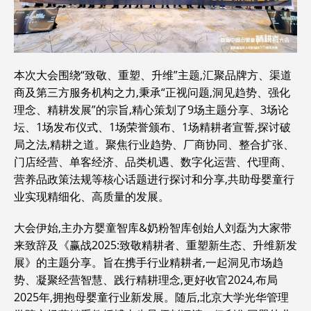
本次大会围绕“致敬、重塑、升维”主题,汇聚品牌方、渠道
商及第三方服务机构之力,秉承“正视问题,洞见趋势、强化
理念、精耕发展”的宗旨,精心策划了9场主题分享、3场论
坛、1场发布仪式、1场荣誉颁布、1场精耕者宣誓,探讨破
局之法,精耕之道。聚焦行业趋势、厂商协同、整合扩张、
门店经营、单客经济、品类机遇、数字化运营、代理商、
营养品政策法规等核心话题进行探讨和分享,共助母婴童行
业实现精细化、高质量的发展。
大会伊始,主办方婴童智库&奶粉智库创始人刘磊为大家带
来致辞及《赢战2025:致敬精耕者、重塑新生态、升维新发
展》的主题分享。旨在携手行业精耕者,一起洞见市场趋
势、凝聚经营智慧、践行精耕理念,更好收官2024,布局
2025年,拥抱母婴童行业新发展。随后,北京大学光华管理