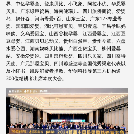
界、中亿孕婴童、登康贝比、小飞象、阿拉小优、华恩婴
贝儿、广东绿臣贸易、海南健瑞儿、四川旅侨商贸、爱婴
岛、妈仔谷、河南母爱e百、山东三宝、广东123专业母
婴、喜阳阳爱婴、湖北可恩宝贝、宝贝壹选、宜昌孕味妈
咪购、义乌爱因宝、山西谷根孕婴、江西爱婴宝、江西豆
豆母婴、江西贝贝总动员、贵州自然臣、贵州今童、六盘
水爱心园、湖南妈咪贝比熊、广西企鹅宝贝、柳州爱婴
站、安徽爱婴说、四川昂橙母婴、四川乐贝家、四川奈特
天使、广元那屋宝贝、四川蓉盛达等全国优秀渠道代表以
及小红书、凯度消费者指数、华创科技等第三方机构逾
300位精耕者出席本次大会。