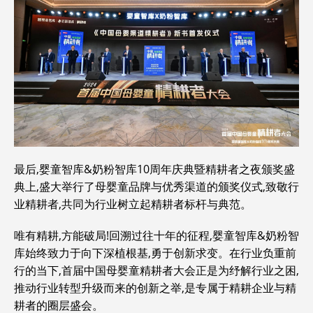
最后,婴童智库&奶粉智库10周年庆典暨精耕者之夜颁奖盛
典上,盛大举行了母婴童品牌与优秀渠道的颁奖仪式,致敬行
业精耕者,共同为行业树立起精耕者标杆与典范。
唯有精耕,方能破局!回溯过往十年的征程,婴童智库&奶粉智
库始终致力于向下深植根基,勇于创新求变。在行业负重前
行的当下,首届中国母婴童精耕者大会正是为纾解行业之困,
推动行业转型升级而来的创新之举,是专属于精耕企业与精
耕者的圈层盛会。