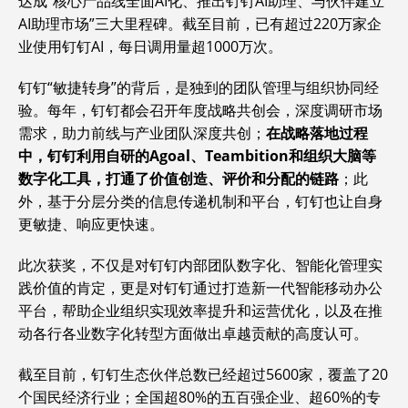
达成“核心产品线全面AI化、推出钉钉AI助理、与伙伴建立
AI助理市场”三大里程碑。截至目前，已有超过220万家企
业使用钉钉AI，每日调用量超1000万次。
钉钉“敏捷转身”的背后，是独到的团队管理与组织协同经
验。每年，钉钉都会召开年度战略共创会，深度调研市场
需求，助力前线与产业团队深度共创；
在战略落地过程
中，钉钉利用自研的
Agoal、Teambition和组织大脑等
数字化工具，打通了价值创造、评价和分配的链路
；此
外，基于分层分类的信息传递机制和平台，钉钉也让自身
更敏捷、响应更快速。
此次获奖，不仅是对钉钉内部团队数字化、智能化管理实
践价值的肯定，更是对钉钉通过打造新一代智能移动办公
平台，帮助企业组织实现效率提升和运营优化，以及在推
动各行各业数字化转型方面做出卓越贡献的高度认可。
截至目前，钉钉生态伙伴总数已经超过5600家，覆盖了20
个国民经济行业；全国超80%的五百强企业、超60%的专