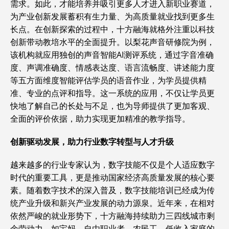
需求。如此，才能培养并吸引更多人才进入新职业赛道，
为产业创新发展蓄积有生力量、为高质量就业找到更多生
长点。在创新探索的过程中，十方融海就格外注重以科技
创新带动教培水平的全面提升。以梨花声音研修院为例，
该机构就应用独创的声音智能AI测评系统，通过字音准确
度、声调准确度、情感表达度、语言流畅度、讲述能力度
等五方面维度智能评估学员的语音作业，为学员提供精
准、专业的点评和指导。这一系统的应用，不仅让学员更
快地了解自己的长处与不足，也为导师提供了更加客观、
全面的评价依据，助力实现更加精准的教学指导。
创新驱动发展，助力行业数字转型与人才升级
越来越多的行业专家认为，数字技能不仅是个人适应数字
时代的重要工具，更是推动国家经济高质量发展的核心要
素。随着数字技术的深入普及，数字技能培训已经成为传
统产业升级和新兴产业发展的动力源泉。近年来，在相对
依然严峻的就业形势下，十方融海持续助力三四线城市剩
余劳动力，如宝妈、自由职业者、农民工、低收入家庭的