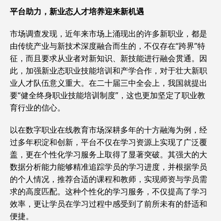
平台助力，新业态人才培养迎来新机遇
市场调查发现，近年来市场上涌现出的许多新职业，都是
由传统产业与新技术深度融合而生的，不仅存在“跨界”特
征，而且要求从业者对新知识、新技能进行融会贯通。因
此，加强新业态职业技能培训和产学合作，对于壮大新职
业人才队伍意义重大。在二十届三中全会上，我国就提出
要“健全终身职业技能培训制度”，这也更加坚定了职业教
育行业的信心。
以在数字职业在线教育市场深耕多年的十方融海为例，经
过多年积淀和创新，平台不仅在学
习
资源上实现了广泛覆
盖，更在个性化学
习
服务上取得了显著突破。其强大的大
数据分析能力能够精准追踪学员的学
习
进度，并根据学员
的个人情况，推荐合适的课程和教师，实现师资与学员需
求的高度匹配。这种个性化的学
习
服务，不仅提高了学
习
效率，更让学员在学
习
过程中感受到了前所未有的舒适和
便捷。