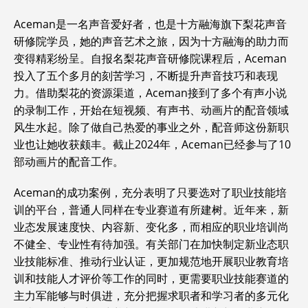
Aceman是一名声音爱好者，也是十方融海旗下梨花声音
研修院学员，她的声音艺术之旅，因为十方融海的助力而
变得精彩纷呈。自报名梨花声音研修院课程后，Aceman
投入了五个多月的刻苦学
习
，不断提升声音技巧和表现
力。借助梨花的资源渠道，Aceman接到了多个有声小说
的录制工作，开始在短视频、有声书、动画片的配音领域
风生水起。除了做自己热爱的事业之外，配音师这份新职
业也让她收获颇丰。截止2024年，Aceman已经参与了10
部动画片的配音工作。
Aceman的成功案例，充分表明了只要选对了职业技能培
训的平台，普通人同样在专业赛道有所建树。近年来，新
业态发展速度快、内容新、变化多，而相应的职业培训尚
不健全、专业性有待加强。有关部门在加快制定新业态职
业技能标准、推动行业认证，更加规范地开展职业教育培
训和技能人才评价等工作的同时，更需要职业技能赛道的
主力军能够与时俱进，充分把握求职者和学
习
者的多元化