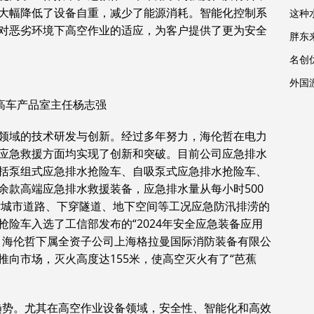
大幅降低了设备自重，减少了能源消耗。智能化控制系
这种
对恶劣环境下高空作业的适应，为客户提供了更为安全
胖东
名创
外国
高车产品室主任杨志强
领域的技术研发与创新。经过多年努力，海伦哲在电力
应急救援方面均实现了创新和突破。目前公司应急排水
括泵组式应急排水抢险车、自吸泵式应急排水抢险车、
余款高端应急排水救援装备，应急排水量从每小时500
针对城市道路、下穿隧道、地下空间等工况应急防汛排涝的
险车入选了工信部发布的“2024年安全应急装备应用
，海伦哲下属全资子公司上海格拉曼国际消防装备有限公
向市场，灭火高度达155米，使高空灭火有了“芭蕉
趋势。尤其在高空作业设备领域，安全性、智能化和高效