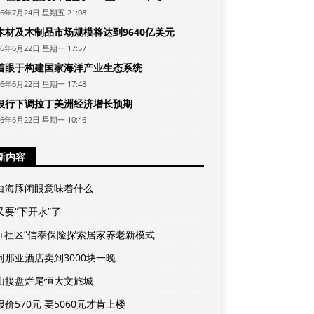
26年7月24日 星期五 21:08
木材及木制品市场规模将达到9640亿美元
26年6月22日 星期一 17:57
着眼于构建国家海洋产业生态系统
26年6月22日 星期一 17:48
银行下调拉丁美洲经济增长预期
26年6月22日 星期一 10:46
新内容
白海豚闭眼意味着什么
又要“下开水”了
险+社区”信泰保险探索居家养老新模式
阿那亚酒店卖到3000块一晚
山接盘烂尾恒大文旅城
价570元 要5060元才肯上楼