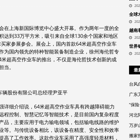
20
全球
20
械博览会在上海新国际博览中心盛大开幕。作为两年一度的全
越南
达到33万平方米，吸引来自全球130余个国家和地区
20
全球买家参展参会。展会上，国内首款64米超高空作业车
世界
作为国内领先的特种智能装备制造企业，徐州海伦哲专
20
64米超高空作业车的推出，不仅是海伦哲技术创新的成
担当。
最
台风
车辆股份有限公司总经理尹亚平
广东
“保
强详细介绍说，64米超高空作业车具有跨越障碍能力
远程控制、智慧记忆等智能技术，是目前国内复杂程度
河北
产品，主要应用于电力输电领域，包括输电线路的维护
万岁
业等。与传统设备相比，该设备在精度、安全性和效率
搬家报
提高了工作效率。这款作业车采用了高强度轻质材料，