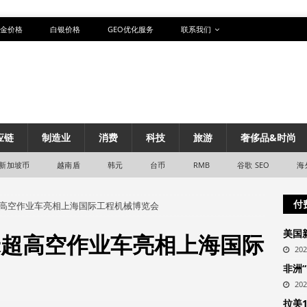
金价格
白银价格
GEO优化服务
联系我们
应链
制造业
消费
科技
旅游
奢侈品&时尚
新加坡币
越南盾
韩元
台币
RMB
谷歌 SEO
海
付
超高空作业车亮相上海国际工程机械博览会
美国
米超高空作业车亮相上海国际
20
非洲
20
拉美1