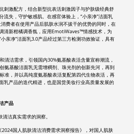
抗刺激配方，结合新型抗表活刺激因子与护肤级经典舒
分流失，守护敏感肌。在感官体验上，“小亲净”洁面乳
，让消费者在使用产品后肌肤水润不拔干的优势的同时，在
新柑橘调香氛，应用EmotiWaves™情感技术，为
小亲净”洁面乳3.0产品经过第三方检测功效验证，具有
者温和清洁需求，引领国内30%氨基酸表活含量宣称潮流，
，开创氨基酸洁面乳无需增稠剂、珠光剂的创新先河，再到
行业标准，并以高纯度氨基酸表活复配第四代生物表活，再
面乳产品的迭代精进，也是国货美妆行业高质量发展的
洁产品
肌肤清洁真实需求的洞察。
2024国人肌肤清洁消费需求洞察报告》，对国人肌肤