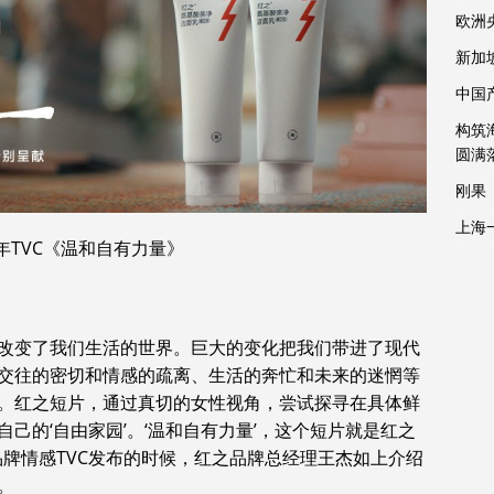
欧洲
新加
中国
构筑
圆满
刚果
上海
年TVC《温和自有力量》
…改变了我们生活的世界。巨大的变化把我们带进了现代
交往的密切和情感的疏离、生活的奔忙和未来的迷惘等
。红之短片，通过真切的女性视角，尝试探寻在具体鲜
己的‘自由家园’。‘温和自有力量’，这个短片就是红之
品牌情感TVC发布的时候，红之品牌总经理王杰如上介绍
。