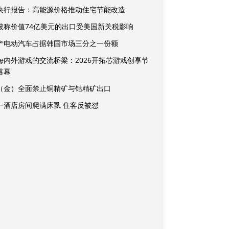
央行报告：高能源价格推动住宅节能改造
坡称价值74亿美元的出口受美国新关税影响
产电动汽车占据韩国市场三分之一份额
海内外游戏的交流桥梁：2026开拓芯游戏创享节
落幕
（金）全面禁止铜精矿与钴精矿出口
一酒店房间爬满床虱 住客反被怼