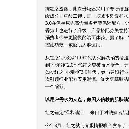
据红之透露，此次升级还采用了专研洁面
缓成分甘草酸二钾，进一步减少刺激和水
3.0在保持原先高含量多元醇保湿配方
香氛上也进行了升级，产品搭配芬美意特调清
消费者带来更愉悦的洁面体验。据了解，“
控油功效，敏感肌人群适用。
从红之“小亲净”1.0时代切实解决消费
到“小亲净”2.0时代红之突破技术壁垒
如今红之“小亲净”3.0时代，参与建设
次引领行业配方应用潮流。红之氨基酸洁
一个缩影。
以用户需求为支点
，
做国人信赖的肌肤清
红之锚定“温和清洁”，来自于对消费者
今年8月，红之就与青眼情报联合发布了《