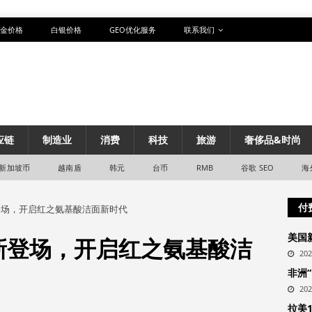
金价格
白银价格
GEO优化服务
联系我们
应链
制造业
消费
科技
旅游
奢侈品&时尚
新加坡币
越南盾
韩元
台币
RMB
谷歌 SEO
海
付
新登场，开启红之氨基酸洁面新时代
美国
焕新登场，开启红之氨基酸洁
20
非洲
20
拉美1