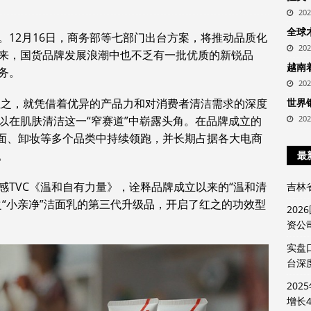
20
全球
。12月16日，商务部等七部门出台方案，将推动品质化
20
来，国货品牌发展浪潮中也不乏有一批优质的新锐品
越南
务。
20
牌红之，就凭借着优异的产品力和对消费者清洁需求的深度
世界
以在肌肤清洁这一“窄赛道”中崭露头角。在品牌成立的
20
洁面、卸妆等多个品类中持续领跑，并长期占据各大电商
。
最
感TVC《温和自有力量》，诠释品牌成立以来的“温和清
吉林
之“小亲净”洁面乳的第三代升级品，开启了红之的功效型
20
资公
实盘
台深
20
增长4