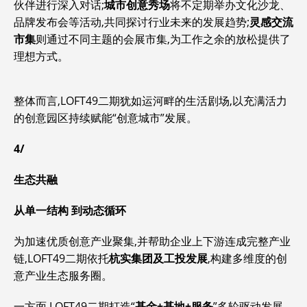
伙伴进行深入对话;
城市创意秀场
将不定期举办文化沙龙、
品牌发布会等活动,共同探讨行业未来的发展趋势;
灵感交流
市集
则通过不同主题的会展市集,为工作之余的放松提供了
理想方式。
整体而言,LOFT49二期犹如运河畔的生活剧场,以充满活力
的创意园区持续赋能“创意城市”发展。
4/
生态共融
从单一结构 到动态循环
为加速优质创意产业聚集,并帮助企业上下游连成完整产业
链,LOFT49二期依托
杭实集团及工投发展
,构建多维度的创
意产业生态服务圈。
一方面,LOFT49二期打造“
基金+基地+服务
”多轮驱动发展