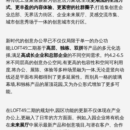
将传统工业聚落焕新为创意活力聚场,呈现
更潮流的生活方
式、更丰盈的内容体验、更紧密的社群圈子
,打造集创意企
业总部、无界活力街区、企业未来展厅、灵感交流市集、
城市创意秀场于一体的创意城市先行区。
新时代的创意办公早已不仅仅局限于单一的办公功
能,LOFT49二期基于
高层
、独栋、双拼
等产品的多元化选
择,满足
高成长企业和总部企业
的不同空间需求。约4.2-6.5
米不同层高的创意办公空间,有更高的包容性和空间可利用
度,将办公、展陈、体验等多种场景融为一体,无论是竖向动
线还是平面布局都得到了更多延展性。而别具一格的玻璃
幕墙,和独栋产品的屋顶花园,又为办公形式增加了更多可
能。
在LOFT49二期的规划中,园区功能的更新不仅体现在产业
办公上,更融入了日常的方方面面。例如,入园企业将有机会
在
未来展厅
中展示最新产品和创意项目,与潜在客户、合作