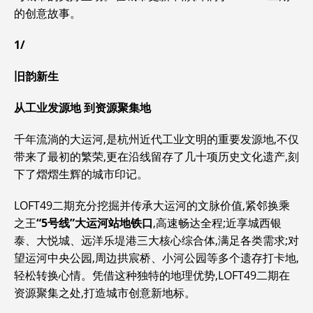
的创意故事。
1/
旧韵新生
从工业发源地
到资源聚集地
千年流淌的大运河,是杭州近代工业文明的重要发源地,不仅
带来了最初的繁荣,更在沿线留存了几十项历史文化遗产,刻
下了熠熠生辉的城市印记。
LOFT49二期充分挖掘并传承大运河的文脉价值,紧邻换乘
之王
“5号线”大运河站地铁口
,高速畅达全程;近享城西银
泰、大悦城、远洋乐堤港三大核心综合体,满足各类需求;对
望运河中央公园,周边拱宸桥、小河公园等多个遗存打卡地,
轻松转换心情。凭借这种独特的地理优势,LOFT49二期在
资源聚集之处,打造城市创意新地标。