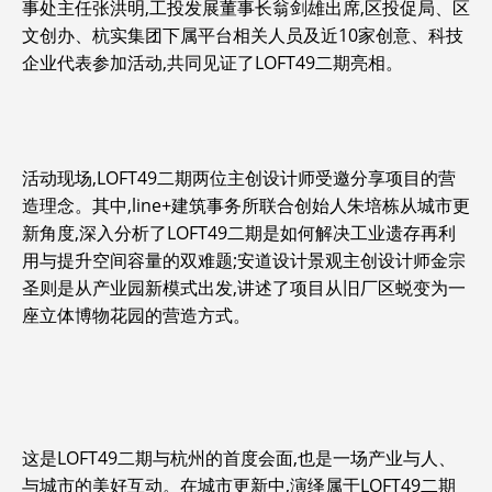
事处主任张洪明,工投发展董事长翁剑雄出席,区投促局、区
文创办、杭实集团下属平台相关人员及近10家创意、科技
企业代表参加活动,共同见证了LOFT49二期亮相。
活动现场,LOFT49二期两位主创设计师受邀分享项目的营
造理念。其中,line+建筑事务所联合创始人朱培栋从城市更
新角度,深入分析了LOFT49二期是如何解决工业遗存再利
用与提升空间容量的双难题;安道设计景观主创设计师金宗
圣则是从产业园新模式出发,讲述了项目从旧厂区蜕变为一
座立体博物花园的营造方式。
这是LOFT49二期与杭州的首度会面,也是一场产业与人、
与城市的美好互动。在城市更新中,演绎属于LOFT49二期