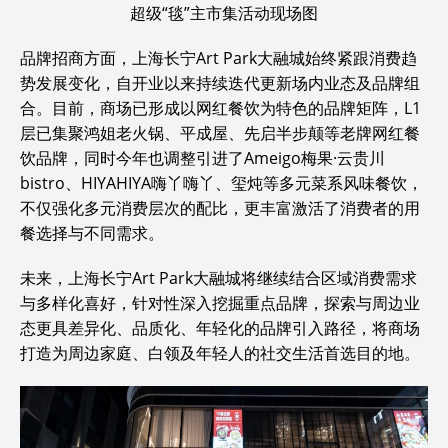
超级“毯”主市集活动现场图
品牌招商方面，上海长宁Art Park大融城始终紧跟消费趋
势发展变化，自开业以来持续迭代更新场内业态及品牌组
合。目前，商场已形成以网红餐饮为特色的品牌矩阵，L1
层已集聚鸿姐老火锅、平成屋、先启半步颠等老牌网红餐
饮品牌，同时今年也调整引进了Ameigo梅果·云贵川
bistro、HIYAHIYA嗨丫嗨丫、玺炖等多元菜系风味餐饮，
不仅强化多元消费层次的配比，更丰富激活了消费者的用
餐选择与不同需求。
未来，上海长宁Art Park大融城将继续结合区域消费需求
与多样化喜好，针对性深入挖掘重点品牌，探索与周边业
态更具差异化、品质化、年轻化的品牌引入路径，将商场
打造为周边家庭、白领及年轻人的社交生活首选目的地。