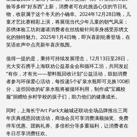
验等多样“好东西”上新，消费者可在此挑选心仪的节日礼
物，收获属于这个冬天的小确幸。2024年12月28日晚，儿
童才艺比赛精彩上演，将展现当代少年儿童的朝气风采；
苏绣体验工坊则邀请消费者在丝线银针间亲身感受苏绣文
化的独特魅力。2025年1月4日晚，即兴喜剧轮番登场，在
笑语欢声中点亮新年喜庆氛围。
值得一提的是，秉持可持续发展理念，12月13日至28日，
光大安石携手上海联劝公益基金会和循环工坊，共同发起
“有你，才有光——塑料瓶回收计划”公益活动，鼓励消费
者参与环保爱心活动，每投递5个矿泉水瓶即可兑换100积
分，这些回收的矿泉水瓶将被循环利用，制作成“宝藏校
服”捐赠给乡村学校的孩子们，助力他们的健康成长。
同时，上海长宁Art Park大融城还联动全场品牌推出三周
年庆典感恩回馈活动，商场会员可享消费满额抽奖、免费
停车优惠、团购礼券、多倍积分等多重福利，让消费者在
冬日尽享消费狂欢。