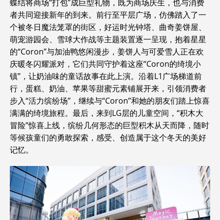
蝶结将商场“打包”成巨型礼物，既为商场庆生，也与消费
者共同迎接新年的到来。前行至平层广场，仿佛踏入了一
个被冬日魔法笼罩的街区，好运时光钟塔、曲奇姜饼屋、
萌宠游园会、雪球大作战等主题装置逐一呈现，抱着星星
的“Coron”与加油鸭悠闲漫步，姜饼人与可爱雪人正在欢
庆暖冬闪耀派对，它们共同守护着这座“Coron的绮境小
镇”，让奶油味的童话故事在此上演。沿着L1广场梯道前
行，蛋糕、奶油、苹果等甜蜜元素铺展开来，引领消费者
步入“活力缤纷场”，继续与“Coron”和她的朋友们踏上惊喜
满满的绮境旅程。最后，来到LG层的儿童空间，“积木大
冒险”惊喜上线，缤纷几何形态的巨型积木从天而降，随时
等候孩童们的勇敢探索，感受、创造属于这个冬天的美好
记忆。