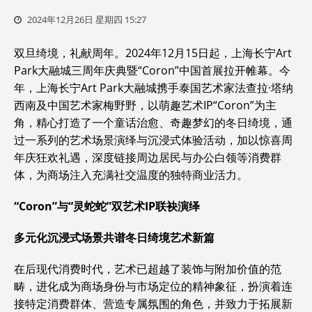
2024年12月26日 星期四 15:27
双旦绮境，礼献周年。2024年12月15日起，上海长宁Art
Park大融城三周年庆典暨“Coron”中国首展拉开帷幕。今
年，上海长宁Art Park大融城携手泰国艺术家法查拉·塔纳
西南及中国艺术家梅野野，以萌趣艺术IP“Coron”为主
角，精心打造了一个童话治愈、奇趣梦幻的冬日绮境，通
过一系列的艺术场景演绎与沉浸式体验活动，加以惊喜周
年庆狂欢礼遇，深度链接周边居民与办公白领等消费群
体，为商场注入充满社交温度的独特商业活力。
“Coron”与“灵蛇蛇”双艺术IP联袂演绎
多元化沉浸式场景共谱冬日绮境艺术新篇
在后现代消费时代，艺术已超越了装饰与附加价值的范
畴，进化成为商场身份与市场定位的精神象征，扮演着连
接特定消费群体、营造专属氛围的角色，并致力于拓展新