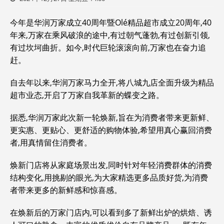
今年是华润万家成立40周年暨Olé精品超市成立20周年,40
年来,万家在乘风破浪的途中,有过朝气蓬勃,有过创新引领,
有过坎坷曲折。如今,时代巨轮滚滚向前,万家也在奋力追
赶。
自去年以来,华润万家马力全开,将八城九店全面升级为精品
超市业态,开启了万家自我革新的蝶变之路。
据悉,华润万家此次新一轮焕新,旨在为消费者带来更新鲜、
更实惠、更贴心、更舒适的购物体验,希望用真心赢回消费
者,用真情留住消费者。
焕新门店将从家庭场景出发,同时针对年轻消费群体的消费
结构变化,用挑剔的眼光,为大家精选更多品质好货,为消费
者带来更多的新鲜感和惊喜感。
在焕新后的万家门店内,可以看到多了新鲜出炉的烘焙、诱