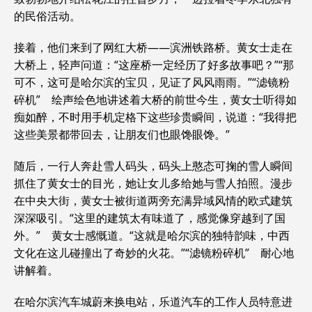
的民俗活动。
接着，他们来到了网红大桥——滨洲铁路桥。黄女士走在
大桥上，轻声问道：“这座桥一定经历了好多故事吧？”“那
可不，这可是哈尔滨的宝贝，见证了风风雨雨。”“滤镜粉
碎机” 绘声绘色地讲述着大桥的前世今生，黄女士听得如
痴如醉，不时用手机定格下这些珍贵瞬间，说道：“我得把
这些美景都带回去，让朋友们也眼馋眼馋。”
随后，一行人奔赴雪人码头，码头上憨态可掬的雪人瞬间
抓住了黄女士的目光，她让女儿多给她与雪人拍照。漫步
在中央大街，黄女士被街道两旁充满异域风情的欧式建筑
深深吸引。“这里的建筑太有味道了，感觉像穿越到了国
外。” 黄女士感慨道。“这就是哈尔滨的独特韵味，中西
文化在这儿碰撞出了奇妙的火花。”“滤镜粉碎机” 耐心地
讲解着。
在哈尔滨汽车城蔚来换电站，乐道汽车的工作人员特意进