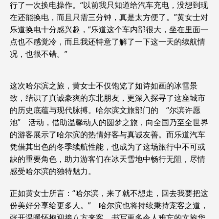
行了一次换电操作。“以前我只知道给汽车充电，没想到现
在还能换电，而且只需三分钟，真是太方便了。”黄女士对
乐道换电十分感兴趣，“乐道这个车内部很大，坐在里面一
点也不感觉冷，而且我还特意了解了一下这一天的续航情
况，也很不错。”
这次哈尔滨之旅，黄女士不仅饱览了如诗如画的冰雪景
致，结识了真诚豪爽的东北朋友，更深入探寻了这座城市
的历史底蕴与现代脉搏。哈尔滨文旅部门的 “尔滨许愿
池” 活动，借助温馨动人的圆梦之旅，向全国乃至全世界
的游客展示了哈尔滨的热情好客与真诚友善。而乐道汽车
凭借其出色的冬季续航性能，也成为了这场旅行中不可或
缺的重要角色，助力游客们在冰天雪地中畅行无阻，尽情
感受哈尔滨的独特魅力。
正如黄女士所言：“哈尔滨，来了就不想走，回去我要把这
份美好分享给更多人。” 哈尔滨也将持续秉持宠客之道，
张开温暖怀抱迎接八方来客，书写更多令人难忘的文旅华