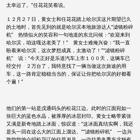
太幸运了。”任花花笑着说。
１２月２７日，黄女士和任花花踏上哈尔滨这片期望已久
的土地时，首先见到的就是哈尔滨本地旅游达人“滤镜粉碎
机” 热情似火的笑容和一句地道的东北问候：“欢迎来到
哈尔滨，咱这嘎达老美了！” 黄女士难掩兴奋：“我一直
盼着来哈尔滨，这次梦想成真，太激动了！”“滤镜粉碎
机” 说：“今天正好是乐道汽车上市１００天，这辆车已
经交付 ２万台了，我特意找了一辆当做这次旅途的用
车，这一路肯定稳稳当当的，保证让你把哈尔滨的好都看
个遍！”
他们的第一站是戊通码头的松花江边。此时的江面宛如一
块巨大的蓝色水晶，被厚厚的冰层封印。黄女士略带紧张
又满是新奇地踏上冰面，惊叹道：“这冰面真结实啊，我还
是头一回在这么大的江面上溜达。”“滤镜粉碎机” 一边兴
致勃勃地介绍松花江的往昔岁月，一边拉着冬季东北独有