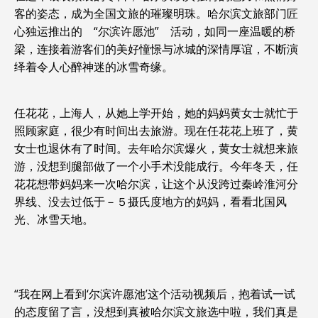
客的姿态，成为全国文旅的璀璨明珠。哈尔滨文旅部门匠
心独运推出的 “尔滨许愿池” 活动，如同一座温暖的桥
梁，连接着游客们的美好憧憬与冰城的深情厚谊，不断演
绎着令人心醉神迷的冰雪奇缘。
任花花，上海人，从她上学开始，她的妈妈黄女士就忙于
照顾家庭，很少有时间出去旅游。现在任花花上班了，黄
女士也退休有了时间。去年哈尔滨爆火，黄女士就想来旅
游，没想到腿部做了一个小手术没能成行。今年冬天，任
花花想带妈妈来一次哈尔滨，让这个从没跨过秦岭淮河分
界线、没去过低于－５摄氏度地方的妈妈，看看北国风
光、冰雪天地。
“我在网上看到‘尔滨许愿池’这个活动视频后，抱着试一试
的态度留了言，没想到真被哈尔滨文旅选中啦，我们真是