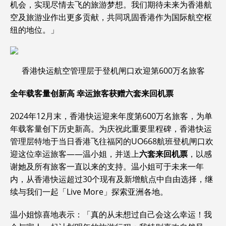
机会，实现尽情去飞的旅游梦想。我们期待未来为香港航
空及旅游业作出更多贡献，共同巩固香港作为国际航空枢
纽的地位。」
香港快运航空管理层于登机闸口欢迎第600万名旅客
全年载客量创新高
幸运旅客获赠六套来回机票
2024年12月末，香港快运迎来年度第600万名旅客，为单
年载客量创下历史新高。为庆祝此重要里程碑，香港快运
管理层特地于当日香港飞往福冈的UO668航班登机闸口欢
迎这位幸运旅客——温小姐，并送上
六套来回机票
，以感
谢她及所有旅客一直以来的支持。温小姐可于未来一年
内，从香港快运超过30个现有及新增航点中自由选择，继
续与我们一起「Live More」探索亚洲各地。
温小姐惊喜地表示：「真的从未想过自己会这么幸运！我