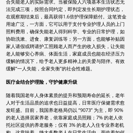
合失能老人的实际需求。当被保险人六项基本生活状态无
法完成三项，按照合同约定，即判定发生长期护理状态，
在观察期结束后，最高获得1.6倍护理保障赔付。这笔资金
用途广泛，一方面，它可以用于支付专业护理人员的上门
照料费用，确保失能老人得到科学、专业的日常护理，如
协助洗漱、进食、康复训练等；另一方面，也能够补贴因
家人请假或聘请护工照顾老人而产生的收入损失，让失能
老人能够安心养病、体面生活，家庭成员也能在经济压力
缓解的情况下，给予老人更多精神上的关爱与陪伴。有效
缓解“一人失能，全家失衡”的社会性难题。
医疗金结合护理险，守护健康升级
随着我国老年人身体素质的提升和预期寿命的延长，老年
人对于生活品质的追求也日益提高，日常医疗保健需求愈
发旺盛。目前，我国养老格局仍以 “9073” 为主，即 90%
的老人选择居家养老，依靠家庭成员照顾；7% 的老人依
托社区提供的养老服务；仅有 3% 的老人入住专业养老机
构。这意味着，绝大多数老人在日常生活中，面临着如何