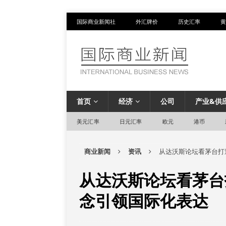
国际商业新闻社
外汇牌价
历史汇率
黄
首页
经济
公司
产业&供
美元汇率
日元汇率
欧元
港币
商业新闻
资讯
从达沃斯论坛看茅台打
从达沃斯论坛看茅台
念引领国际化表达