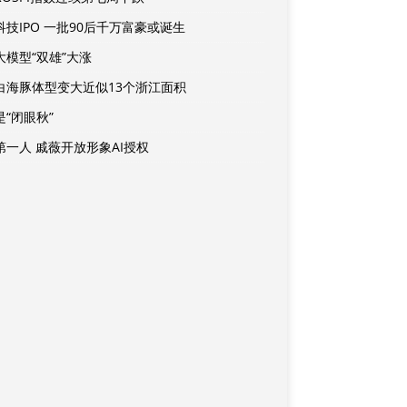
科技IPO 一批90后千万富豪或诞生
大模型“双雄”大涨
白海豚体型变大近似13个浙江面积
是“闭眼秋”
第一人 戚薇开放形象AI授权