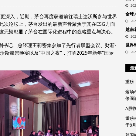
20
全球
速、更深入，近期，茅台再度获邀前往瑞士达沃斯参与世界
20
此次论坛上，茅台发出的最新声音聚焦于其在ESG方面
越南
这无疑彰显了茅台在国际化进程中的战略重点与决心。
20
委副书记、总经理王莉密集参加了先行者联盟会议、财新·
世界
沃斯愿景晚宴以及“中国之夜”，打响2025年新年“国际
20
最
重磅
这场
修圆
A股
重磅
于8
韩国