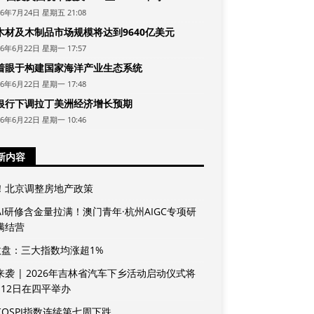
26年7月24日 星期五 21:08
木材及木制品市场规模将达到9640亿美元
26年6月22日 星期一 17:57
着眼于构建国家海洋产业生态系统
26年6月22日 星期一 17:48
银行下调拉丁美洲经济增长预期
26年6月22日 星期一 10:46
新内容
！北京调整房地产政策
AI研修含金量拉满！澳门青年·杭州AIGC专项研
满结营
收盘：三大指数均涨超1%
来袭 | 2026年吉林省汽车下乡活动启动仪式将
月12日在四平举办
KOSPI指数连续第七周下跌