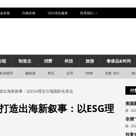
金价格
白银价格
GEO优化服务
联系我们
应链
制造业
消费
科技
旅游
奢侈品&时尚
新加坡币
越南盾
韩元
台币
RMB
谷歌 SEO
海
付
造出海新叙事：以ESG理念引领国际化表达
美国
打造出海新叙事：以ESG理
20
非洲
20
拉美1