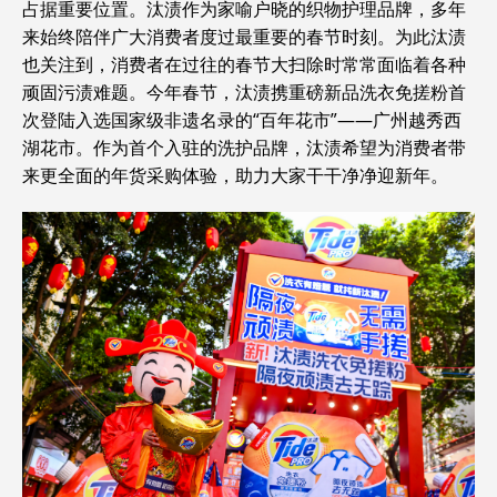
占据重要位置。汰渍作为家喻户晓的织物护理品牌，多年
来始终陪伴广大消费者度过最重要的春节时刻。为此汰渍
也关注到，消费者在过往的春节大扫除时常常面临着各种
顽固污渍难题。今年春节，汰渍携重磅新品洗衣免搓粉首
次登陆入选国家级非遗名录的“百年花市”——广州越秀西
湖花市。作为首个入驻的洗护品牌，汰渍希望为消费者带
来更全面的年货采购体验，助力大家干干净净迎新年。