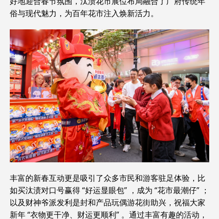
好地迎合春节氛围，汰渍花市展位布局融合了广府传统年
俗与现代魅力，为百年花市注入焕新活力。
丰富的新春互动更是吸引了众多市民和游客驻足体验，比
如买汰渍对口号赢得 “好运显眼包” ，成为 “花市最潮仔” ；
以及财神爷派发利是封和产品玩偶游花街助兴，祝福大家
新年 “衣物更干净、财运更顺利” 。通过丰富有趣的活动，