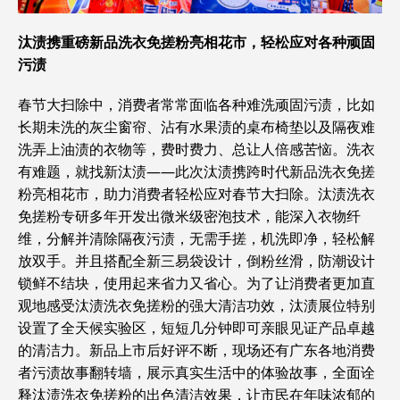
汰渍携重磅新品洗衣免搓粉亮相花市，轻松应对各种顽固
污渍
春节大扫除中，消费者常常面临各种难洗顽固污渍，比如
长期未洗的灰尘窗帘、沾有水果渍的桌布椅垫以及隔夜难
洗弄上油渍的衣物等，费时费力、总让人倍感苦恼。洗衣
有难题，就找新汰渍——此次汰渍携跨时代新品洗衣免搓
粉亮相花市，助力消费者轻松应对春节大扫除。汰渍洗衣
免搓粉专研多年开发出微米级密泡技术，能深入衣物纤
维，分解并清除隔夜污渍，无需手搓，机洗即净，轻松解
放双手。并且搭配全新三易袋设计，倒粉丝滑，防潮设计
锁鲜不结块，使用起来省力又省心。为了让消费者更加直
观地感受汰渍洗衣免搓粉的强大清洁功效，汰渍展位特别
设置了全天候实验区，短短几分钟即可亲眼见证产品卓越
的清洁力。新品上市后好评不断，现场还有广东各地消费
者污渍故事翻转墙，展示真实生活中的体验故事，全面诠
释汰渍洗衣免搓粉的出色清洁效果，让市民在年味浓郁的