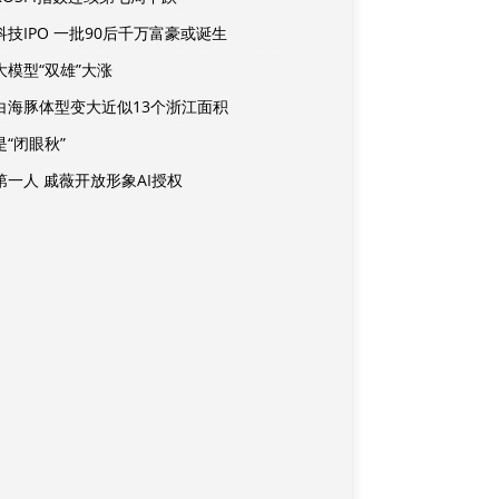
科技IPO 一批90后千万富豪或诞生
大模型“双雄”大涨
白海豚体型变大近似13个浙江面积
是“闭眼秋”
第一人 戚薇开放形象AI授权