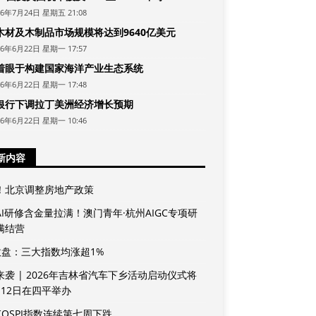
26年7月24日 星期五 21:08
木材及木制品市场规模将达到9640亿美元
26年6月22日 星期一 17:57
着眼于构建国家海洋产业生态系统
26年6月22日 星期一 17:48
银行下调拉丁美洲经济增长预期
26年6月22日 星期一 10:46
新内容
！北京调整房地产政策
AI研修含金量拉满！澳门青年·杭州AIGC专项研
满结营
收盘：三大指数均涨超1%
来袭 | 2026年吉林省汽车下乡活动启动仪式将
月12日在四平举办
KOSPI指数连续第七周下跌