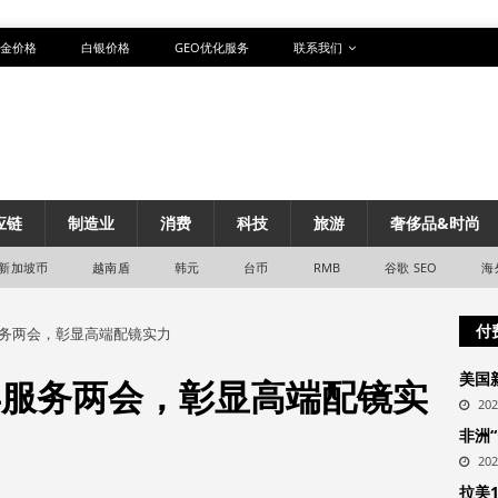
金价格
白银价格
GEO优化服务
联系我们
应链
制造业
消费
科技
旅游
奢侈品&时尚
新加坡币
越南盾
韩元
台币
RMB
谷歌 SEO
海
付
服务两会，彰显高端配镜实力
美国
年服务两会，彰显高端配镜实
20
非洲
20
拉美1