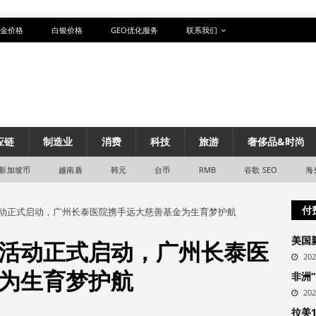
金价格
白银价格
GEO优化服务
联系我们
应链
制造业
消费
科技
旅游
奢侈品&时尚
新加坡币
越南盾
韩元
台币
RMB
谷歌 SEO
海
付
动正式启动，广州长泰医院携手远大慈善基金为生育梦护航​
美国
活动正式启动，广州长泰医
20
为生育梦护航​
非洲
20
拉美1