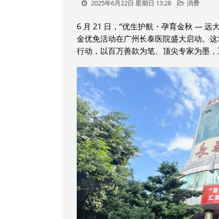
2025年6月22日 星期日 13:28
消费
6 月 21 日，“优生护航・孕育金秋 —
金优免活动在广州长泰医院盛大启动。这
行动，以百万善款为笔、顶尖专家为墨，