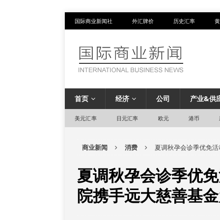
国际商业新闻社
外汇牌价
历史汇率
黄
首页
经济
公司
产业&供
美元汇率
日元汇率
欧元
港币
商业新闻
消费
夏调秋孕会诊季优免活
夏调秋孕会诊季优免
院携手远大慈善基金