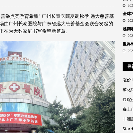
20
全球
 远大善举点亮孕育希望” 广州长泰医院夏调秋孕·远大慈善基
20
场由广州长泰医院与广东省远大慈善基金会联合发起的
越南
正在为无数家庭书写希望新篇章。
20
世界
20
最
涨价
磷化
锗锭
稀土
非洲
Sta