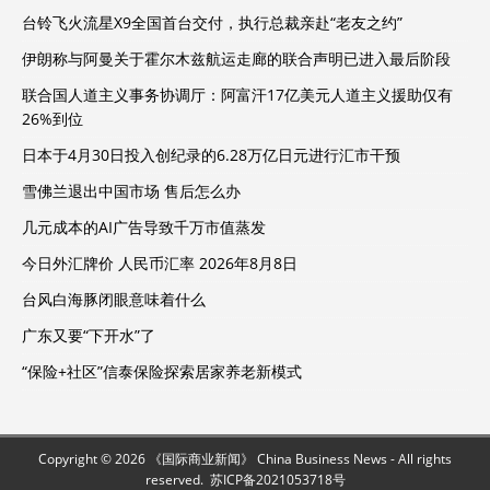
台铃飞火流星X9全国首台交付，执行总裁亲赴“老友之约”
伊朗称与阿曼关于霍尔木兹航运走廊的联合声明已进入最后阶段
联合国人道主义事务协调厅：阿富汗17亿美元人道主义援助仅有
26%到位
日本于4月30日投入创纪录的6.28万亿日元进行汇市干预
雪佛兰退出中国市场 售后怎么办
几元成本的AI广告导致千万市值蒸发
今日外汇牌价 人民币汇率 2026年8月8日
台风白海豚闭眼意味着什么
广东又要“下开水”了
“保险+社区”信泰保险探索居家养老新模式
Copyright © 2026 《国际商业新闻》 China Business News - All rights
reserved.
苏ICP备2021053718号