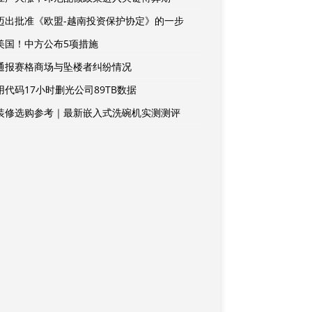
迈出批准《欧盟-越南投资保护协定》的一步
美国！中方公布5项措施
通报赛格商场与坠楼者纠纷情况
用代码17小时删光公司89TB数据
装修选购参考｜最新嵌入式洗碗机实测测评