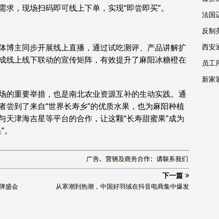
需求，现场扫码即可线上下单，实现“即尝即买”。
法国
反制
体博主同步开展线上直播，通过试吃测评、产品讲解扩
西安
成线上线下联动的宣传矩阵，有效提升了麻阳冰糖橙在
员工
新家
场的重要举措，也是南北农业资源互补的生动实践。通
者尝到了来自“世界长寿乡”的优质水果，也为麻阳种植
与天津海吉星等平台的合作，让这颗“长寿甜蜜果”成为
”。
下一篇
品牌盛会
从寒潮到热潮，中国好羽绒在抖音电商集中爆发