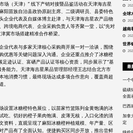
费市场（天津）” 线下产销对接暨品鉴活动在天津海吉星
20
麻阳苗族自治县政协原副主席、二级调研员、县委特色
全球
头企业代表及自媒体博主赴津，与天津海吉星农产品物
20
、跨境电商代表、企业采购负责人等齐聚一堂，以“先对
越南
京津冀市场搭建精准合作桥梁。
20
世界
企业代表与多家天津核心采购商开展一对一洽谈，围绕
20
购优惠等关键问题深入沟通。企业还重点推介了冰糖橙
及碳足迹认证、富硒产品认证等核心资质，同步展示了“基
最
链服务能力。天津海吉星果品管理部经理王志结合北方市
本地消费
习
惯，最终现场达成多项合作意向，覆盖商超
一个
道。
硫磺
全面
巴西
场设置冰糖橙特色展位，以苗家竹篮陈列金黄饱满的冰
试吃。切好的橙子果肉饱满、皮薄无核，入口化渣的清
加拿
定
文资料，直观呈现了麻阳冰糖橙种植规模、年产量、区
对产品有了全面认知。便捷购买区同步开放，推出尝鲜
镍价