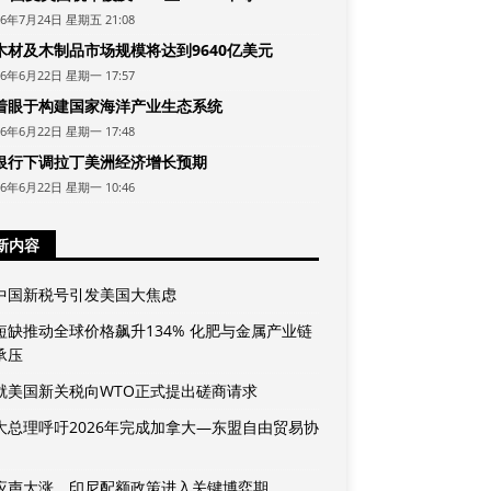
26年7月24日 星期五 21:08
木材及木制品市场规模将达到9640亿美元
26年6月22日 星期一 17:57
着眼于构建国家海洋产业生态系统
26年6月22日 星期一 17:48
银行下调拉丁美洲经济增长预期
26年6月22日 星期一 10:46
新内容
中国新税号引发美国大焦虑
短缺推动全球价格飙升134% 化肥与金属产业链
承压
就美国新关税向WTO正式提出磋商请求
大总理呼吁2026年完成加拿大—东盟自由贸易协
应声大涨，印尼配额政策进入关键博弈期