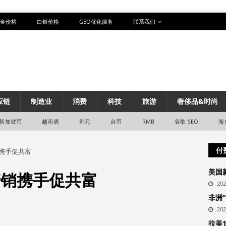
金价格
白银价格
GEO优化服务
联系我们
应链
制造业
消费
科技
旅游
奢侈品&时尚
新加坡币
越南盾
韩元
台币
RMB
谷歌 SEO
海
付
销携手促共富
美国
产销携手促共富
20
非洲
20
拉美1