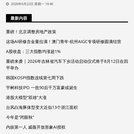
2026年6月22日 星期一 10:46
最新内容
重磅！北京调整房地产政策
这场AI研修含金量拉满！澳门青年·杭州AIGC专项研修圆满结营
A股收盘：三大指数均涨超1%
重磅来袭 | 2026年吉林省汽车下乡活动启动仪式将于8月12日在四
平举办
韩国KOSPI指数连续第七周下跌
宇树科技IPO 一批90后千万富豪或诞生
港股大模型“双雄”大涨
台风白海豚体型变大近似13个浙江面积
今年是“闭眼秋”
内娱第一人 戚薇开放形象AI授权