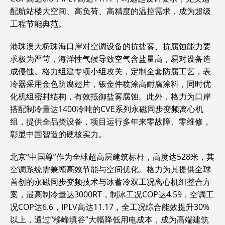
配航站楼大空间、高负荷、高精度的温控需求，成为超级
工程节能典范。
港珠澳大桥珠海口岸对空调设备的抗盐雾、抗腐蚀能力要
求极为严苛，海洋性气候导致空气含盐量高，易对设备造
成侵蚀。格力组建专项小组攻关，定制全套防腐工艺，表
冷器采用金色防腐翅片，钣金件喷涂高耐腐涂料，同时优
化机组密封结构，有效抵御盐雾腐蚀。此外，格力为口岸
搭配制冷量达1400冷吨的CVE系列永磁同步变频离心机
组，提供全品类设备，项目运行多年来零故障、零维修，
彰显中国智造的硬核实力。
北京“中国尊”作为全球超高层建筑标杆，高度达528米，其
空调系统需兼顾高效节能与空间优化。格力为其提供全球
首创的永磁同步变频技术与冰蓄冷双工况离心机组整合方
案，最高制冷量达3000RT，制冰工况COP达4.59，空调工
况COP达6.6，IPLV高达11.17，全工况综合能效提升30%
以上，通过“移峰填谷”大幅降低用电成本，成为高端建筑