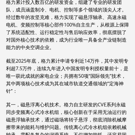
格力累计投入数百亿的研发资金，组建了专业的研发团
队，成员涵盖制冷、电机、控制等多个领域的顶尖人才。
经过数年的攻坚克难，格力实现了磁悬浮轴承、高速永磁
电机、变频控制等核心部件100%自主生产，从根源上保障
了系统适配性、运行稳定性与售后响应效率，彻底摆脱了
对国外核心技术的依赖，成为行业唯一具备全产业链制造
能力的中央空调企业。
截至2025年底，格力累计申请专利近14万件，其中发明专
利超7.5万件，连续九年进入中国发明专利授权量前十，是
唯一获此成就的家电企业；共拥有50项“国际领先”技术，
其中两项核心技术成为其在城市轨道交通领域的“定海神
针”：
其一，磁悬浮离心机技术。格力自主研发的CVE系列永磁
同步变频离心式冷水机组，核心创新在于采用无油运行的
磁悬浮轴承技术，通过磁场将转子悬浮，彻底消除机械摩
擦带来的能耗与维护问题。传统离心式冷水机组依赖机械
轴承，需配备复杂的润滑系统，不仅增加能耗，还容易因