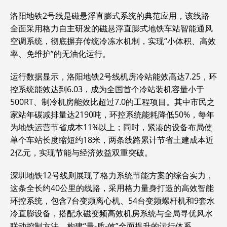
洛阳地铁2号线是磁悬浮直膨式系统的典范应用，该线路
全面采用格力自主研发的磁悬浮直膨式地铁车站智能通风
空调系统，彻底摒弃传统冷冻水机制，实现“小体积、高效
率、免维护”的无油化运行。
运行数据显示，洛阳地铁2号线机房冷站能效高达7.25，环
控系统能效达到6.03，成为全国首个冷站装机容量小于
500RT、制冷机房能效比超过7.0的工程项目。其中市民之
家站年碳减排量达2190吨，环控系统能耗降低50%，每年
为地铁运营节省成本11%以上；同时，紧凑的设备布局使
单个车站长度缩短约18米，两条线路累计节省土建成本近
2亿元，实现节能与经济效益双重突破。
深圳地铁12号线则展现了格力系统节能方案的综合实力，
这条全长约40公里的线路，采用格力量身打造的高效智能
环控系统，包含7台变频离心机、54台变频螺杆机和9套水
冷直膨设备，搭配永磁变频高效机房系统与全局寻优风水
联动控制方法，构建“量-质-效”全面提升的运行体系。