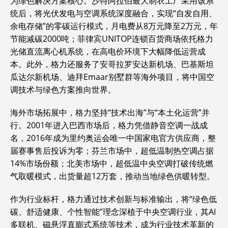
为绿色解决方案核心。沙特阿拉伯最大制衣工厂采用该系
统后，将光伏发电与空调系统深度融合，实现“自发自用、
余电存储”的零碳运行模式，月电费从8万元降至2万元，年
节能减碳2000吨；菲律宾UNITOP连锁百货商场依托格力
光储直流离心机系统，在高电价环境下大幅降低运营成
本。此外，格力还服务了安哥拉罗安达新机场、巴基斯坦
瓜达尔新机场、迪拜Emaar别墅群等海外项目，将中国空
调技术与绿色方案推向世界。
海外市场拓展中，格力坚持“技术出海”与“本土化运营”并
行。2001年进入巴西市场后，格力凭借静音空调一战成
名，2016年成为里约奥运会唯一中国家电官方供应商，整
届赛事售后投诉为零；芬兰市场中，超低温制热空调占据
14%市场份额；北美市场中，超低温中央空调打破传统燃
气取暖模式，出货量超12万套，推动当地绿色供暖转型。
作为行业标杆，格力通过技术创新与标准输出，将“绿色低
碳、舒适健康、个性智能”理念深植于中央空调行业，其AI
多联机、磁悬浮直膨式系统等技术，成为行业技术革新的