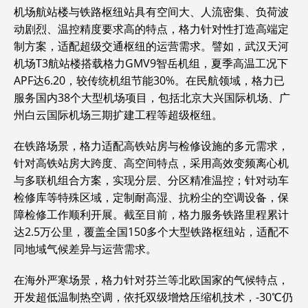
机场航站楼与铁路枢纽站具有空间大、人流密集、负荷波
动剧烈、温控精度要求高的特点，格力针对性打造高端定
制方案，适配超级交通枢纽的运营需求。譬如，武汉天河
机场T3航站楼搭载格力GMV9智岳机组，夏季高温工况下
APF达6.20，较传统机组节能30%。在民航领域，格力已
服务国内38个大型机场项目，包括北京大兴国际机场、广
州白云国际机场三期扩建工程等超级枢纽。
在铁路场景，格力适配高铁站房与检修设施的多元需求，
针对高铁站房大跨度、高空间特点，采用高效变频离心机
与多联机组合方案，实现分层、分区精准温控；针对动车
检修库等特殊区域，定制耐高湿、抗粉尘的空调设备，保
障检修工作顺利开展。截至目前，格力服务铁路里程累计
达2.5万公里，覆盖全国150多个大型铁路枢纽站，适配不
同地域气候差异与运营需求。
在海外严寒场景，格力针对芬兰等北欧国家的气候特点，
开发超低温制热空调，依托双级增焓压缩机技术，-30℃仍