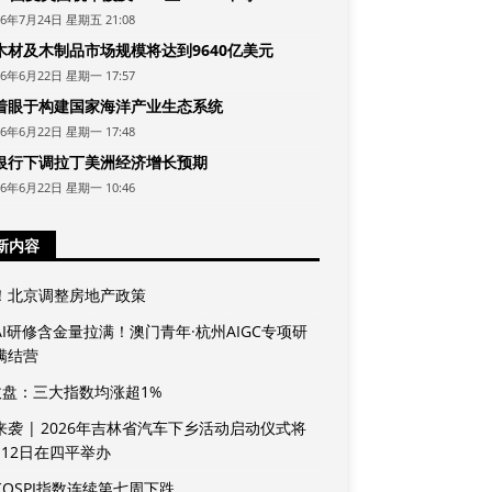
26年7月24日 星期五 21:08
木材及木制品市场规模将达到9640亿美元
26年6月22日 星期一 17:57
着眼于构建国家海洋产业生态系统
26年6月22日 星期一 17:48
银行下调拉丁美洲经济增长预期
26年6月22日 星期一 10:46
新内容
！北京调整房地产政策
AI研修含金量拉满！澳门青年·杭州AIGC专项研
满结营
收盘：三大指数均涨超1%
来袭 | 2026年吉林省汽车下乡活动启动仪式将
月12日在四平举办
KOSPI指数连续第七周下跌