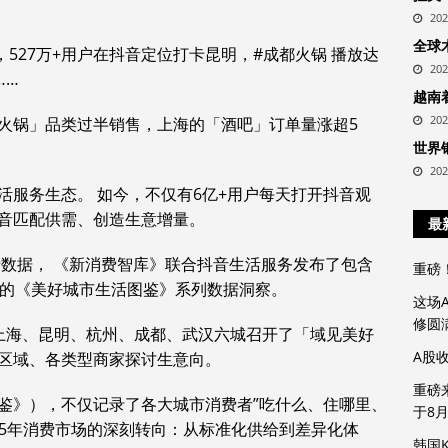
20
全球
，527万+用户在抖音定位打卡昆明，#成都火锅 播放达
20
……
越南
20
火锅」品类过半销售，上海的「酒吧」订单量涨超5
世界
20
活服务生态。 如今，不仅有6亿+用户每天打开抖音观
音匹配供需、创造生意增量。
最
费数据， 《新消费智库》联合抖音生活服务发布了包含
重磅
内的《美好城市生活图鉴》系列数据洞察。
这场
修圆
上海、昆明、杭州、成都、武汉六城召开了「域见美好
A股
区域、各类型商家探讨生意向。
重磅
鉴》），不仅记录了各大城市消费者”吃什么、住哪里、
于8
25年消费市场的深刻转向：从标准化供给到差异化体
韩国