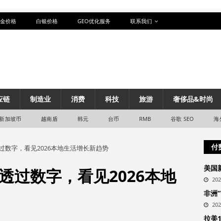
金价格
白银价格
GEO优化服务
联系我们
应链
制造业
消费
科技
旅游
奢侈品&时尚
新加坡币
越南盾
韩元
台币
RMB
谷歌 SEO
海
付
过数字，看见2026本地生活增长新趋势
美国
透过数字，看见2026本地
20
非洲
20
拉美1