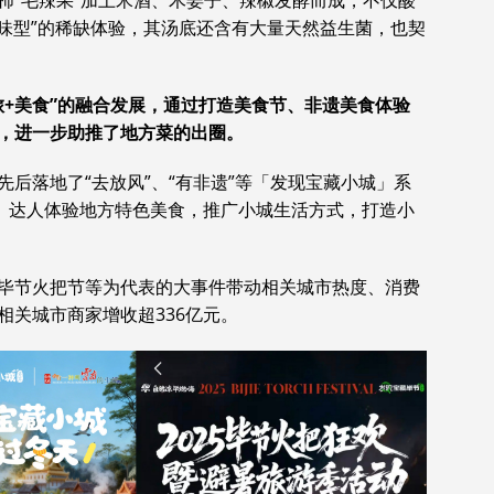
柿“毛辣果”加上米酒、木姜子、辣椒发酵而成，不仅酸
+味型”的稀缺体验，其汤底还含有大量天然益生菌，也契
旅
+
美食
”
的融合发展，通过打造美食节、非遗美食体验
，进一步助推了地方菜的出圈。
后落地了“去放风”、“有非遗”等「发现宝藏小城」系
星、达人体验地方特色美食，推广小城生活方式，打造小
毕节火把节等为代表的大事件带动相关城市热度、消费
相关城市商家增收超336亿元。