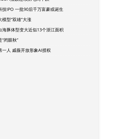
科技IPO 一批90后千万富豪或诞生
大模型“双雄”大涨
白海豚体型变大近似13个浙江面积
是“闭眼秋”
第一人 戚薇开放形象AI授权