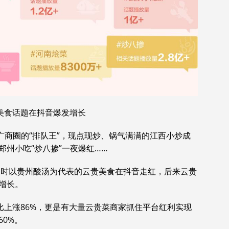
美食话题在抖音爆发增长
广商圈的“排队王”，现点现炒、锅气满满的江西小炒成
州小吃“炒八掺”一夜爆红……
，那时以贵州酸汤为代表的云贵美食在抖音走红，后来云贵
增长。
比上涨86%，更是有大量云贵菜商家抓住平台红利实现
0%。