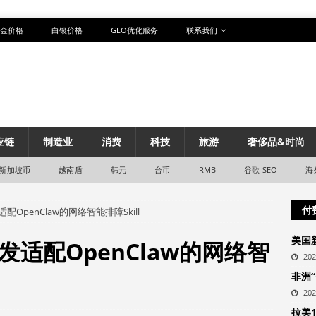
金价格
白银价格
GEO优化服务
联系我们
应链
制造业
消费
科技
旅游
奢侈品&时尚
新加坡币
越南盾
韩元
台币
RMB
谷歌 SEO
海
付
OpenClaw的网络智能排障Skill
美国
适配OpenClaw的网络智
20
非洲
20
拉美1