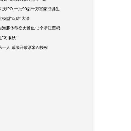
科技IPO 一批90后千万富豪或诞生
大模型“双雄”大涨
白海豚体型变大近似13个浙江面积
是“闭眼秋”
第一人 戚薇开放形象AI授权