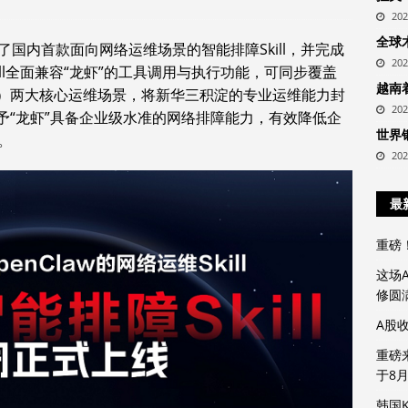
20
全球
国内首款面向网络运维场景的智能排障Skill，并完成
20
kill全面兼容“龙虾”的工具调用与执行功能，可同步覆盖
越南
s（云下）两大核心运维场景，将新华三积淀的专业运维能力封
20
予“龙虾”具备企业级水准的网络排障能力，有效降低企
世界
。
20
最
重磅
这场
修圆
A股
重磅
于8
韩国