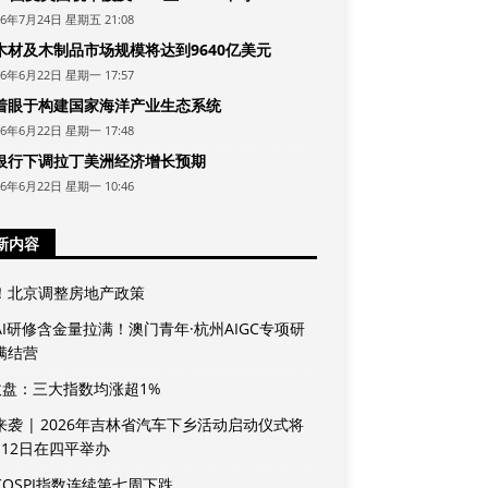
26年7月24日 星期五 21:08
木材及木制品市场规模将达到9640亿美元
26年6月22日 星期一 17:57
着眼于构建国家海洋产业生态系统
26年6月22日 星期一 17:48
银行下调拉丁美洲经济增长预期
26年6月22日 星期一 10:46
新内容
！北京调整房地产政策
AI研修含金量拉满！澳门青年·杭州AIGC专项研
满结营
收盘：三大指数均涨超1%
来袭 | 2026年吉林省汽车下乡活动启动仪式将
月12日在四平举办
KOSPI指数连续第七周下跌