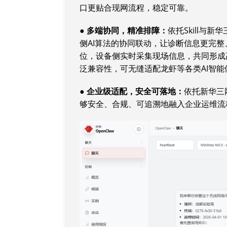
口更贴合现网流程，稳定可靠。
● 多
端
协同
，
精准排障
：
依托Skill与
侧AI算法的协同联动，让诊断信息更完
位，设备侧实时采集现场信息，共同形成高
泛兼容性，可无缝适配龙虾等各类AI智能
● 企业级
适配
，安全
可落地
：
依托新华三
够安全、合规、可追溯地融入企业运维流