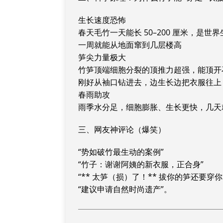
生长速度恐怖
春天毛竹一天能长 50–200 厘米，是世
一周就能从地面窜到几层楼高
笋尖力量极大
竹笋顶端细胞分裂的顶推力超强，能顶开
刚好从袖口钻进去，边生长边把衣服往上 “
春雨助攻
雨季水分足，细胞膨胀、生长更快，几天
三、网友神评论（爆笑）
“势如破竹最生动的案例”
“竹子：谢谢阿姨的新衣服，正合身”
“** 太笋（损）了！** 拔你的笋还要穿你
“建议申请自然时尚遗产”。