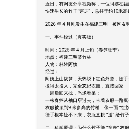
近日，有网友分享视频称，一位阿姨在福
快速生长的竹子“穿走”，悬挂于约10米高处
2026 年 4 月刚发生在福建三明，被网友
一、事件经过（真实版）
时间：2026 年 4 月上旬（春笋旺季）
地点：福建三明某竹林
人物：林姓阿姨
经过：
阿姨上山拔笋，天热脱下红色外套，随手
拔得太投入，完全忘记衣服，直接回家
一周后回来找，当场看呆：
一株春笋从袖口穿过去，带着衣服一路疯
衣服被顶到9 米多高的竹梢，像一面 “红旗
徒手根本扯不下来，衣服直接 “送” 给竹
二、科学原理：为什么竹子能 “穿走” 衣