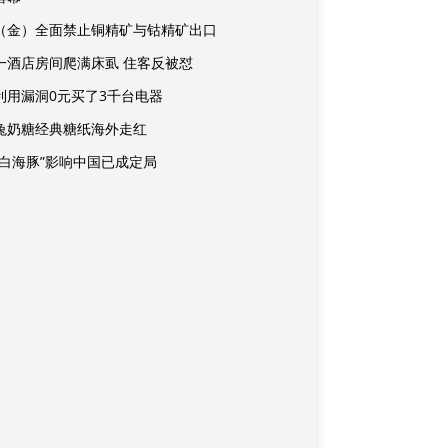
（金）全面禁止铜精矿与钴精矿出口
一酒店房间爬满床虱 住客反被怼
利用漏洞0元买了3千台电器
兔奶糖经典糖纸海外走红
“白海豚”影响中国已成定局