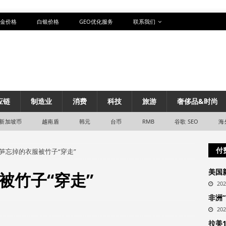
金价格
白银价格
GEO优化服务
联系我们
应链
制造业
消费
科技
旅游
奢侈品&时尚
新加坡币
越南盾
韩元
台币
RMB
谷歌 SEO
海
付
笋忘掉的衣服被竹子“穿走”
美国
被竹子“穿走”
20
非洲
20
拉美1