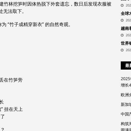
建竹林挖笋时因体热脱下外套遗忘，数日后发现衣服被
20
无法取下。‌‌
全球
20
称为 “竹子成精穿新衣” 的自然奇观。
越南
20
世界
20
最
20
丢在竹笋旁
增长4
欧洲
长
新加
” 挂在天上
中国
子了
构筑
服？
圆满