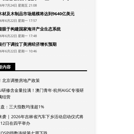
26年7月24日 星期五 21:08
木材及木制品市场规模将达到9640亿美元
26年6月22日 星期一 17:57
着眼于构建国家海洋产业生态系统
26年6月22日 星期一 17:48
银行下调拉丁美洲经济增长预期
26年6月22日 星期一 10:46
新内容
！北京调整房地产政策
AI研修含金量拉满！澳门青年·杭州AIGC专项研
满结营
收盘：三大指数均涨超1%
来袭 | 2026年吉林省汽车下乡活动启动仪式将
月12日在四平举办
KOSPI指数连续第七周下跌