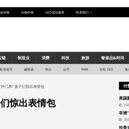
金价格
白银价格
GEO优化服务
联系我们
应链
制造业
消费
科技
旅游
奢侈品&时尚
新加坡币
越南盾
韩元
台币
RMB
谷歌 SEO
海
付
“开门杀” 孩子们惊出表情包
美国
子们惊出表情包
20
非洲
20
拉美1