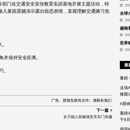
合多部门在交通安全宣传教育实训基地开展主题活动，特
20
现场儿童因震撼演示露出惊恐表情，直观理解交通陋习危
全球
20
越南
20
世界
‌‌
20
角并保持安全距离。‌‌
最
。‌‌
重磅
这场
修圆
A股
下一篇
重磅
女子踹人前被保安关车门夹腿
于8
韩国