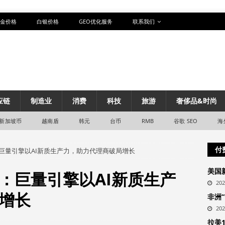
金价格
白银价格
GEO优化服务
联系我们
应链
制造业
消费
科技
旅游
奢侈品&时尚
新加坡币
越南盾
韩元
台币
RMB
谷歌 SEO
海
付
巨量引擎以AI新质生产力，助力代理商破局增长
美国
：巨量引擎以AI新质生产
20
增长
非洲
20
拉美1