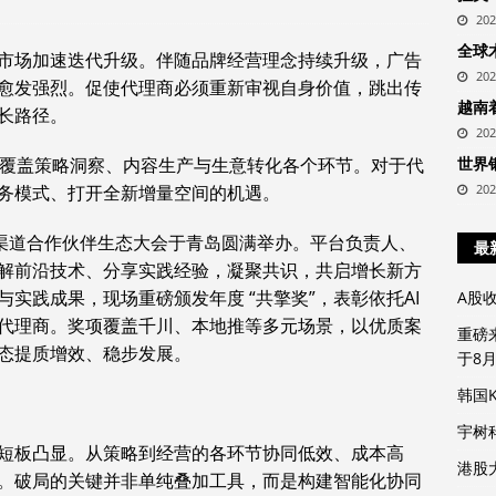
20
全球
市场加速迭代升级。伴随品牌经营理念持续升级，广告
20
愈发强烈。促使代理商必须重新审视自身价值，跳出传
越南
长路径。
20
路，覆盖策略洞察、内容生产与生意转化各个环节。对于代
世界
务模式、打开全新增量空间的机遇。
20
巨量引擎渠道合作伙伴生态大会于青岛圆满举办。平台负责人、
最
解前沿技术、分享实践经验，凝聚共识，共启增长新方
实践成果，现场重磅颁发年度 “共擎奖”，表彰依托AI
A股
代理商。奖项覆盖千川、本地推等多元场景，以优质案
重磅
态提质增效、稳步发展。
于8
韩国
宇树
短板凸显。从策略到经营的各环节协同低效、成本高
港股
。破局的关键并非单纯叠加工具，而是构建智能化协同