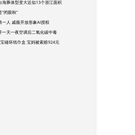
白海豚体型变大近似13个浙江面积
是“闭眼秋”
第一人 戚薇开放形象AI授权
开一天一夜空调后二氧化碳中毒
宝宝碰坏纸巾盒 宝妈被索赔924元