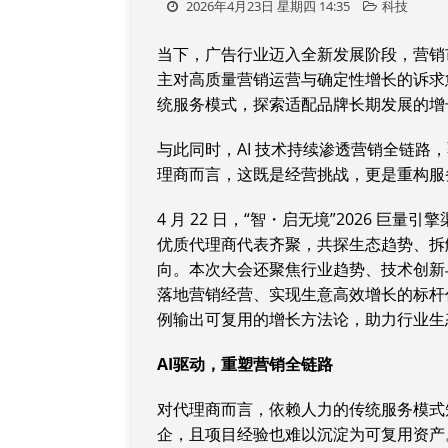
2026年4月23日 星期四 14:35
科技
当下，广告行业迈入全新发展阶段，营销
主对高质量营销运营与确定性增长的诉求
统服务模式，探索适配品牌长期发展的增
与此同时，AI 技术持续渗透营销全链
理商而言，这既是经营挑战，更是重构服
4 月 22 日，“智・启无境”2026 
优质代理商代表齐聚，共探生态趋势、拆
向。本次大会还聚焦行业趋势、技术创新与
落地营销经营、实现生意高效增长的标杆
例输出可复用的增长方法论，助力行业生
AI
驱动，重塑营销全链路
对代理商而言，依赖人力的传统服务模式
企，且项目经验也难以沉淀为可复用资产