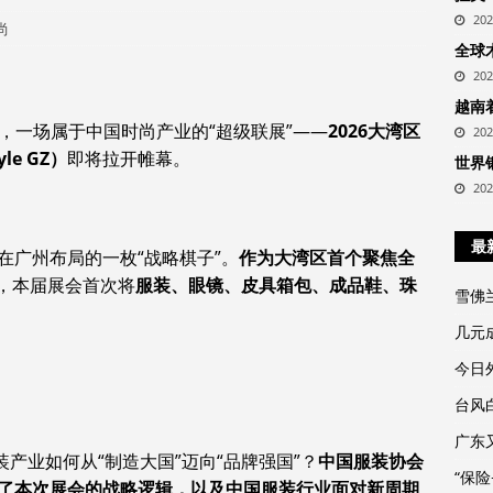
20
尚
全球
20
越南
，一场属于中国时尚产业的“超级联展”——
2026大湾区
20
e GZ）
即将拉开帷幕。
世界
20
最
在广州布局的一枚“战略棋子”。
作为大湾区首个聚焦全
，本届展会首次将
服装、眼镜、皮具箱包、成品鞋、珠
雪佛
几元
今日外
台风
广东
产业如何从“制造大国”迈向“品牌强国”？
中国服装协会
“保
了本次展会的战略逻辑，以及中国服装行业面对新周期