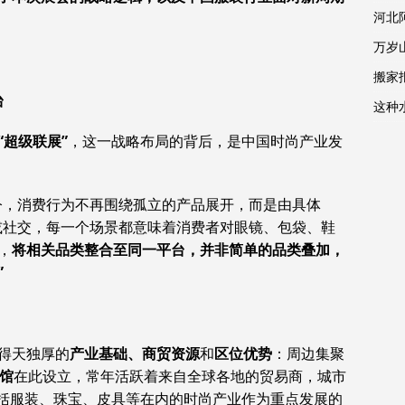
河北
万岁
搬家报
台
这种
超级联展”
，这一战略布局的背后，是中国时尚产业发
今，消费行为不再围绕孤立的产品展开，而是由具体
务或社交，每一个场景都意味着消费者对眼镜、包袋、鞋
，
将相关品类整合至同一平台，并非简单的品类叠加，
”
得天独厚的
产业基础、商贸资源
和
区位优势
：周边集聚
馆
在此设立，常年活跃着来自全球各地的贸易商，城市
括服装、珠宝、皮具等在内的时尚产业作为重点发展的