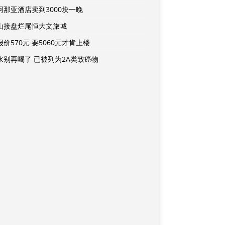
阿那亚酒店卖到3000块一晚
山接盘烂尾恒大文旅城
价570元 要5060元才肯上楼
水别再喝了 已被列为2A类致癌物