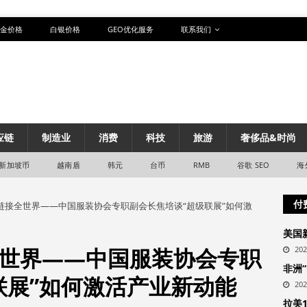
金价格
白银价格
GEO优化服务
联系我们
应链
制造业
消费
科技
旅游
奢侈品&时尚
新加坡币
越南盾
韩元
台币
RMB
谷歌 SEO
海
付
链接全世界——中国服装协会专职副会长焦培谈“超级联展”如何激
美国
世界——中国服装协会专职
20
非洲
联展”如何激活产业新动能
20
拉美1