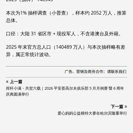
本次为1% 抽样调查（小普查），样本约 2052 万人，推算
总体。
口径：大陆 31 省区市 + 现役军人，不含港澳台及外籍。
2025 年末官方总人口（140489 万人）与本次抽样略有差
异，属正常统计波动。
上一篇
挥杆小满・共贺六载｜2026 平安荟高尔夫俱乐部 5 月月例赛 暨 6 周年
庆典圆满举行
下一篇
爱心妈妈公益模特大赛在哈尔滨隆重举行